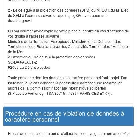
2 - Le délégué à la protection des données (DPD) du MTECT, du MTE et
du SEM à l’adresse suivante : dpd.daj.sg
developpement-
durable.gouv.fr
Ou par courrier (avec copie de votre pièce d’identité en cas d’exercice de
vos droits) à l’adresse suivante :
Ministère de la Transition Écologique / Ministère de la Cohésion des
Territoires et des Relations avec les Collectivités Terrritoriales / Ministère
de la Mer
A l’attention du Délégué à la protection des données
SG/DAJ/AJAG1-2
92055 La Défense cedex
Toute personne dont les données à caractère personnel font l’objet d’un
traitement a, le cas échéant, la possibilité d’adresser une réclamation
auprès de la Commission nationale informatique et libertés
(3 Place de Fontenoy - TSA 80715 - 75334 PARIS CEDEX 07).
Procédure en cas de violation de données à
caractère personnel
En cas de destruction, de perte, d'altération, de divulgation non autorisée