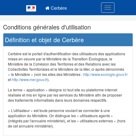
Navigation
Menu principal
principale
Cerbère
Toggle navigatio
Navigation
Conditions générales d'utilisation
et
outils
Définition et objet de Cerbère
annexes
Cerbère est le portail d'authentification des utilisateurs des applications
mises en oeuvre par le Ministère de la Transition Écologique, le
Ministère de la Cohésion des Territoires et des Relations avec les
Collectivités Terrritoriales et le Ministère de la Mer, ci-après dénommés
« le Ministère » (voir les sites des Ministères :
http://www.ecologie.gouv.fr/
et
http://www.mer.gouv.fr
).
Le terme « application » désigne ici tout site ou plateforme internet
réalisée et mis en ligne par les services du Ministère afin de proposer
des traitements informatisés dans leurs domaines respectifs.
« L'utilisateur » est toute personne voulant se connecter à une
application du Ministère. On distingue les « utilisateurs agents »
(intégrés par l'annuaire ministériel), et les « utilisateurs externes » (hors
de cet annuaire ministériel).