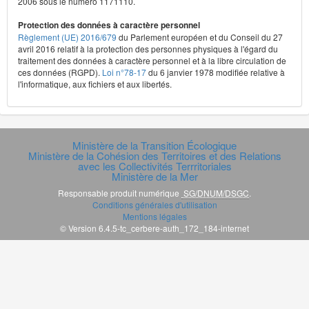
2006 sous le numéro 1171110.
Protection des données à caractère personnel
Règlement (UE) 2016/679
du Parlement européen et du Conseil du 27
avril 2016 relatif à la protection des personnes physiques à l'égard du
traitement des données à caractère personnel et à la libre circulation de
ces données (RGPD).
Loi n°78-17
du 6 janvier 1978 modifiée relative à
l'informatique, aux fichiers et aux libertés.
Ministère de la Transition Écologique
Ministère de la Cohésion des Territoires et des Relations
avec les Collectivités Terrritoriales
Ministère de la Mer
Responsable produit numérique
SG/DNUM/DSGC
.
Conditions générales d'utilisation
Mentions légales
© Version 6.4.5-tc_cerbere-auth_172_184-internet