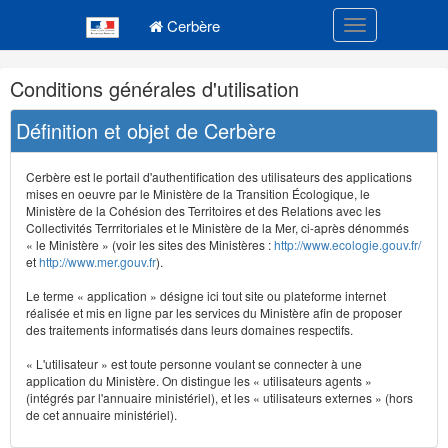
Navigation
Menu principal
principale
Cerbère
Toggle navigatio
Navigation
Conditions générales d'utilisation
et
outils
Définition et objet de Cerbère
annexes
Cerbère est le portail d'authentification des utilisateurs des applications
mises en oeuvre par le Ministère de la Transition Écologique, le
Ministère de la Cohésion des Territoires et des Relations avec les
Collectivités Terrritoriales et le Ministère de la Mer, ci-après dénommés
« le Ministère » (voir les sites des Ministères :
http://www.ecologie.gouv.fr/
et
http://www.mer.gouv.fr
).
Le terme « application » désigne ici tout site ou plateforme internet
réalisée et mis en ligne par les services du Ministère afin de proposer
des traitements informatisés dans leurs domaines respectifs.
« L'utilisateur » est toute personne voulant se connecter à une
application du Ministère. On distingue les « utilisateurs agents »
(intégrés par l'annuaire ministériel), et les « utilisateurs externes » (hors
de cet annuaire ministériel).