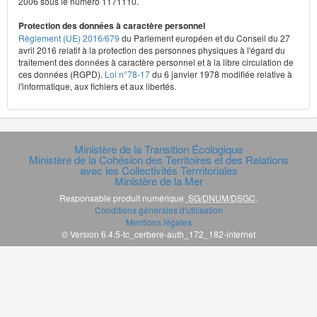
2006 sous le numéro 1171110.
Protection des données à caractère personnel
Règlement (UE) 2016/679
du Parlement européen et du Conseil du 27
avril 2016 relatif à la protection des personnes physiques à l'égard du
traitement des données à caractère personnel et à la libre circulation de
ces données (RGPD).
Loi n°78-17
du 6 janvier 1978 modifiée relative à
l'informatique, aux fichiers et aux libertés.
Ministère de la Transition Écologique
Ministère de la Cohésion des Territoires et des Relations
avec les Collectivités Terrritoriales
Ministère de la Mer
Responsable produit numérique
SG/DNUM/DSGC
.
Conditions générales d'utilisation
Mentions légales
© Version 6.4.5-tc_cerbere-auth_172_182-internet