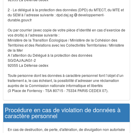
2 - Le délégué à la protection des données (DPD) du MTECT, du MTE et
du SEM à l’adresse suivante : dpd.daj.sg
developpement-
durable.gouv.fr
Ou par courrier (avec copie de votre pièce d’identité en cas d’exercice de
vos droits) à l’adresse suivante :
Ministère de la Transition Écologique / Ministère de la Cohésion des
Territoires et des Relations avec les Collectivités Terrritoriales / Ministère
de la Mer
A l’attention du Délégué à la protection des données
SG/DAJ/AJAG1-2
92055 La Défense cedex
Toute personne dont les données à caractère personnel font l’objet d’un
traitement a, le cas échéant, la possibilité d’adresser une réclamation
auprès de la Commission nationale informatique et libertés
(3 Place de Fontenoy - TSA 80715 - 75334 PARIS CEDEX 07).
Procédure en cas de violation de données à
caractère personnel
En cas de destruction, de perte, d'altération, de divulgation non autorisée