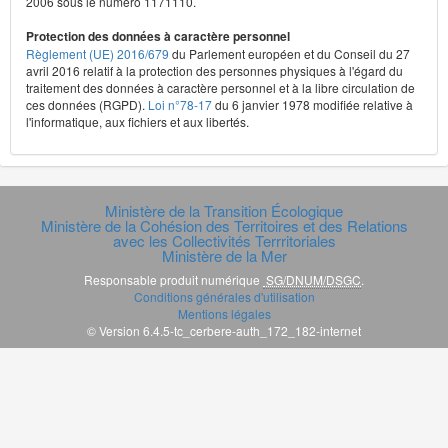
2006 sous le numéro 1171110.
Protection des données à caractère personnel
Règlement (UE) 2016/679
du Parlement européen et du Conseil du 27
avril 2016 relatif à la protection des personnes physiques à l'égard du
traitement des données à caractère personnel et à la libre circulation de
ces données (RGPD).
Loi n°78-17
du 6 janvier 1978 modifiée relative à
l'informatique, aux fichiers et aux libertés.
Ministère de la Transition Écologique
Ministère de la Cohésion des Territoires et des Relations
avec les Collectivités Terrritoriales
Ministère de la Mer
Responsable produit numérique
SG/DNUM/DSGC
.
Conditions générales d'utilisation
Mentions légales
© Version 6.4.5-tc_cerbere-auth_172_182-internet