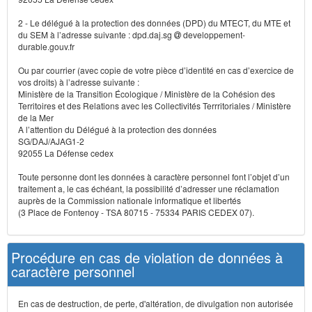
2 - Le délégué à la protection des données (DPD) du MTECT, du MTE et
du SEM à l’adresse suivante : dpd.daj.sg
developpement-
durable.gouv.fr
Ou par courrier (avec copie de votre pièce d’identité en cas d’exercice de
vos droits) à l’adresse suivante :
Ministère de la Transition Écologique / Ministère de la Cohésion des
Territoires et des Relations avec les Collectivités Terrritoriales / Ministère
de la Mer
A l’attention du Délégué à la protection des données
SG/DAJ/AJAG1-2
92055 La Défense cedex
Toute personne dont les données à caractère personnel font l’objet d’un
traitement a, le cas échéant, la possibilité d’adresser une réclamation
auprès de la Commission nationale informatique et libertés
(3 Place de Fontenoy - TSA 80715 - 75334 PARIS CEDEX 07).
Procédure en cas de violation de données à
caractère personnel
En cas de destruction, de perte, d'altération, de divulgation non autorisée