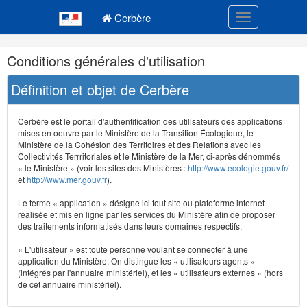
Navigation
Menu principal
principale
Cerbère
Toggle navigatio
Navigation
Conditions générales d'utilisation
et
outils
Définition et objet de Cerbère
annexes
Cerbère est le portail d'authentification des utilisateurs des applications
mises en oeuvre par le Ministère de la Transition Écologique, le
Ministère de la Cohésion des Territoires et des Relations avec les
Collectivités Terrritoriales et le Ministère de la Mer, ci-après dénommés
« le Ministère » (voir les sites des Ministères :
http://www.ecologie.gouv.fr/
et
http://www.mer.gouv.fr
).
Le terme « application » désigne ici tout site ou plateforme internet
réalisée et mis en ligne par les services du Ministère afin de proposer
des traitements informatisés dans leurs domaines respectifs.
« L'utilisateur » est toute personne voulant se connecter à une
application du Ministère. On distingue les « utilisateurs agents »
(intégrés par l'annuaire ministériel), et les « utilisateurs externes » (hors
de cet annuaire ministériel).