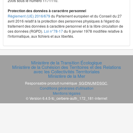
2006 sous le numéro 1171110.
Protection des données à caractère personnel
Règlement (UE) 2016/679
du Parlement européen et du Conseil du 27
avril 2016 relatif à la protection des personnes physiques à l'égard du
traitement des données à caractère personnel et à la libre circulation de
ces données (RGPD).
Loi n°78-17
du 6 janvier 1978 modifiée relative à
l'informatique, aux fichiers et aux libertés.
Ministère de la Transition Écologique
Ministère de la Cohésion des Territoires et des Relations
avec les Collectivités Terrritoriales
Ministère de la Mer
Responsable produit numérique
SG/DNUM/DSGC
.
Conditions générales d'utilisation
Mentions légales
© Version 6.4.5-tc_cerbere-auth_172_181-internet