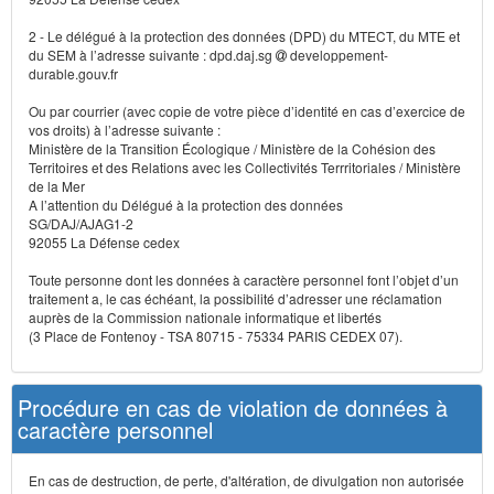
2 - Le délégué à la protection des données (DPD) du MTECT, du MTE et
du SEM à l’adresse suivante : dpd.daj.sg
developpement-
durable.gouv.fr
Ou par courrier (avec copie de votre pièce d’identité en cas d’exercice de
vos droits) à l’adresse suivante :
Ministère de la Transition Écologique / Ministère de la Cohésion des
Territoires et des Relations avec les Collectivités Terrritoriales / Ministère
de la Mer
A l’attention du Délégué à la protection des données
SG/DAJ/AJAG1-2
92055 La Défense cedex
Toute personne dont les données à caractère personnel font l’objet d’un
traitement a, le cas échéant, la possibilité d’adresser une réclamation
auprès de la Commission nationale informatique et libertés
(3 Place de Fontenoy - TSA 80715 - 75334 PARIS CEDEX 07).
Procédure en cas de violation de données à
caractère personnel
En cas de destruction, de perte, d'altération, de divulgation non autorisée