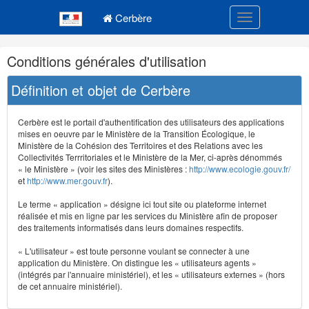
Navigation
Menu principal
principale
Cerbère
Toggle navigatio
Navigation
Conditions générales d'utilisation
et
outils
Définition et objet de Cerbère
annexes
Cerbère est le portail d'authentification des utilisateurs des applications
mises en oeuvre par le Ministère de la Transition Écologique, le
Ministère de la Cohésion des Territoires et des Relations avec les
Collectivités Terrritoriales et le Ministère de la Mer, ci-après dénommés
« le Ministère » (voir les sites des Ministères :
http://www.ecologie.gouv.fr/
et
http://www.mer.gouv.fr
).
Le terme « application » désigne ici tout site ou plateforme internet
réalisée et mis en ligne par les services du Ministère afin de proposer
des traitements informatisés dans leurs domaines respectifs.
« L'utilisateur » est toute personne voulant se connecter à une
application du Ministère. On distingue les « utilisateurs agents »
(intégrés par l'annuaire ministériel), et les « utilisateurs externes » (hors
de cet annuaire ministériel).