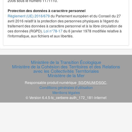
2006 sous le numéro 1171110.
Protection des données à caractère personnel
Règlement (UE) 2016/679
du Parlement européen et du Conseil du 27
avril 2016 relatif à la protection des personnes physiques à l'égard du
traitement des données à caractère personnel et à la libre circulation de
ces données (RGPD).
Loi n°78-17
du 6 janvier 1978 modifiée relative à
l'informatique, aux fichiers et aux libertés.
Ministère de la Transition Écologique
Ministère de la Cohésion des Territoires et des Relations
avec les Collectivités Terrritoriales
Ministère de la Mer
Responsable produit numérique
SG/DNUM/DSGC
.
Conditions générales d'utilisation
Mentions légales
© Version 6.4.5-tc_cerbere-auth_172_181-internet