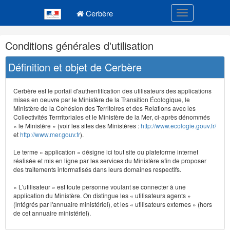
Navigation
Menu principal
principale
Cerbère
Toggle navigatio
Navigation
Conditions générales d'utilisation
et
outils
Définition et objet de Cerbère
annexes
Cerbère est le portail d'authentification des utilisateurs des applications
mises en oeuvre par le Ministère de la Transition Écologique, le
Ministère de la Cohésion des Territoires et des Relations avec les
Collectivités Terrritoriales et le Ministère de la Mer, ci-après dénommés
« le Ministère » (voir les sites des Ministères :
http://www.ecologie.gouv.fr/
et
http://www.mer.gouv.fr
).
Le terme « application » désigne ici tout site ou plateforme internet
réalisée et mis en ligne par les services du Ministère afin de proposer
des traitements informatisés dans leurs domaines respectifs.
« L'utilisateur » est toute personne voulant se connecter à une
application du Ministère. On distingue les « utilisateurs agents »
(intégrés par l'annuaire ministériel), et les « utilisateurs externes » (hors
de cet annuaire ministériel).