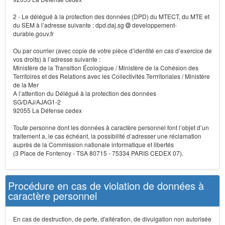
2 - Le délégué à la protection des données (DPD) du MTECT, du MTE et
du SEM à l’adresse suivante : dpd.daj.sg
developpement-
durable.gouv.fr
Ou par courrier (avec copie de votre pièce d’identité en cas d’exercice de
vos droits) à l’adresse suivante :
Ministère de la Transition Écologique / Ministère de la Cohésion des
Territoires et des Relations avec les Collectivités Terrritoriales / Ministère
de la Mer
A l’attention du Délégué à la protection des données
SG/DAJ/AJAG1-2
92055 La Défense cedex
Toute personne dont les données à caractère personnel font l’objet d’un
traitement a, le cas échéant, la possibilité d’adresser une réclamation
auprès de la Commission nationale informatique et libertés
(3 Place de Fontenoy - TSA 80715 - 75334 PARIS CEDEX 07).
Procédure en cas de violation de données à
caractère personnel
En cas de destruction, de perte, d'altération, de divulgation non autorisée