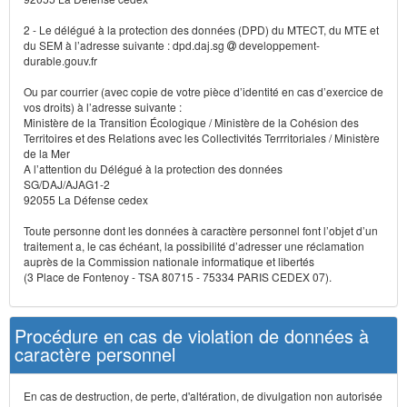
2 - Le délégué à la protection des données (DPD) du MTECT, du MTE et
du SEM à l’adresse suivante : dpd.daj.sg
developpement-
durable.gouv.fr
Ou par courrier (avec copie de votre pièce d’identité en cas d’exercice de
vos droits) à l’adresse suivante :
Ministère de la Transition Écologique / Ministère de la Cohésion des
Territoires et des Relations avec les Collectivités Terrritoriales / Ministère
de la Mer
A l’attention du Délégué à la protection des données
SG/DAJ/AJAG1-2
92055 La Défense cedex
Toute personne dont les données à caractère personnel font l’objet d’un
traitement a, le cas échéant, la possibilité d’adresser une réclamation
auprès de la Commission nationale informatique et libertés
(3 Place de Fontenoy - TSA 80715 - 75334 PARIS CEDEX 07).
Procédure en cas de violation de données à
caractère personnel
En cas de destruction, de perte, d'altération, de divulgation non autorisée