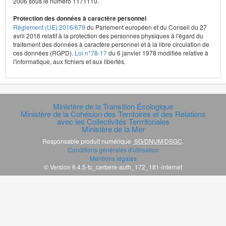
2006 sous le numéro 1171110.
Protection des données à caractère personnel
Règlement (UE) 2016/679
du Parlement européen et du Conseil du 27
avril 2016 relatif à la protection des personnes physiques à l'égard du
traitement des données à caractère personnel et à la libre circulation de
ces données (RGPD).
Loi n°78-17
du 6 janvier 1978 modifiée relative à
l'informatique, aux fichiers et aux libertés.
Ministère de la Transition Écologique
Ministère de la Cohésion des Territoires et des Relations
avec les Collectivités Terrritoriales
Ministère de la Mer
Responsable produit numérique
SG/DNUM/DSGC
.
Conditions générales d'utilisation
Mentions légales
© Version 6.4.5-tc_cerbere-auth_172_181-internet