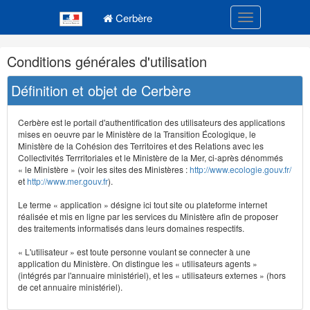
Navigation
Menu principal
principale
Cerbère
Toggle navigatio
Navigation
Conditions générales d'utilisation
et
outils
Définition et objet de Cerbère
annexes
Cerbère est le portail d'authentification des utilisateurs des applications
mises en oeuvre par le Ministère de la Transition Écologique, le
Ministère de la Cohésion des Territoires et des Relations avec les
Collectivités Terrritoriales et le Ministère de la Mer, ci-après dénommés
« le Ministère » (voir les sites des Ministères :
http://www.ecologie.gouv.fr/
et
http://www.mer.gouv.fr
).
Le terme « application » désigne ici tout site ou plateforme internet
réalisée et mis en ligne par les services du Ministère afin de proposer
des traitements informatisés dans leurs domaines respectifs.
« L'utilisateur » est toute personne voulant se connecter à une
application du Ministère. On distingue les « utilisateurs agents »
(intégrés par l'annuaire ministériel), et les « utilisateurs externes » (hors
de cet annuaire ministériel).