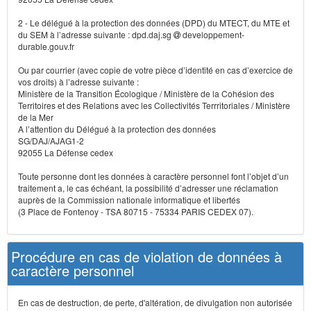
2 - Le délégué à la protection des données (DPD) du MTECT, du MTE et
du SEM à l’adresse suivante : dpd.daj.sg
developpement-
durable.gouv.fr
Ou par courrier (avec copie de votre pièce d’identité en cas d’exercice de
vos droits) à l’adresse suivante :
Ministère de la Transition Écologique / Ministère de la Cohésion des
Territoires et des Relations avec les Collectivités Terrritoriales / Ministère
de la Mer
A l’attention du Délégué à la protection des données
SG/DAJ/AJAG1-2
92055 La Défense cedex
Toute personne dont les données à caractère personnel font l’objet d’un
traitement a, le cas échéant, la possibilité d’adresser une réclamation
auprès de la Commission nationale informatique et libertés
(3 Place de Fontenoy - TSA 80715 - 75334 PARIS CEDEX 07).
Procédure en cas de violation de données à
caractère personnel
En cas de destruction, de perte, d'altération, de divulgation non autorisée