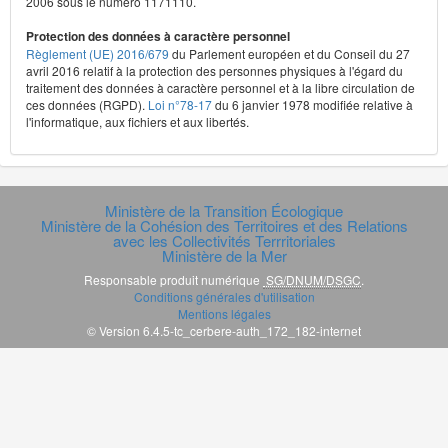
2006 sous le numéro 1171110.
Protection des données à caractère personnel
Règlement (UE) 2016/679
du Parlement européen et du Conseil du 27
avril 2016 relatif à la protection des personnes physiques à l'égard du
traitement des données à caractère personnel et à la libre circulation de
ces données (RGPD).
Loi n°78-17
du 6 janvier 1978 modifiée relative à
l'informatique, aux fichiers et aux libertés.
Ministère de la Transition Écologique
Ministère de la Cohésion des Territoires et des Relations
avec les Collectivités Terrritoriales
Ministère de la Mer
Responsable produit numérique
SG/DNUM/DSGC
.
Conditions générales d'utilisation
Mentions légales
© Version 6.4.5-tc_cerbere-auth_172_182-internet