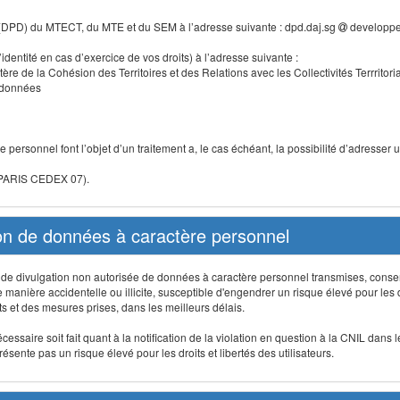
 (DPD) du MTECT, du MTE et du SEM à l’adresse suivante : dpd.daj.sg
developpe
identité en cas d’exercice de vos droits) à l’adresse suivante :
tère de la Cohésion des Territoires et des Relations avec les Collectivités Terrritori
s données
 personnel font l’objet d’un traitement a, le cas échéant, la possibilité d’adresse
 PARIS CEDEX 07).
ion de données à caractère personnel
on, de divulgation non autorisée de données à caractère personnel transmises, conse
anière accidentelle ou illicite, susceptible d'engendrer un risque élevé pour les droi
s et des mesures prises, dans les meilleurs délais.
ssaire soit fait quant à la notification de la violation en question à la CNIL dans 
sente pas un risque élevé pour les droits et libertés des utilisateurs.