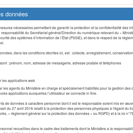
des données
sures nécessaires permettant de garantir la protection et la confidentialité des info
 responsabilité du Secrétariat général/Direction du numérique relevant du « Minist
curité des systèmes d’information de l’État (PSSIE), et dans le respect de la régle
el.
nnées, dans les conditions décrites ici, est : collecte, enregistrement, conservatio
 sont : prénom, nom, adresse de messagerie, adresse postale et téléphones
r les applications web
r les agents du Ministère en charge et spécialement habilités pour la gestion des
seules applications auxquelles l’utilisateur se connecte in fine.
ents de données à caractère personnel dont il est le responsable soient mis en œ
l du 27 avril 2016 relatif à la protection des personnes physiques à l'égard du 
-après, « règlement général sur la protection des données » ou RGPD) et à la loi n°7
 personnel recueillies dans le cadre des traitements dont le Ministère a la responsabi