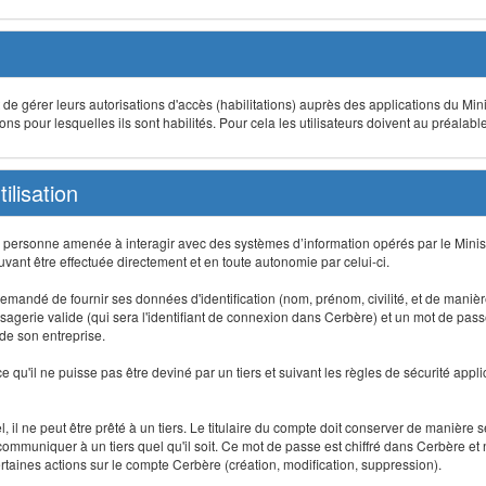
t de gérer leurs autorisations d'accès (habilitations) auprès des applications du Mini
s pour lesquelles ils sont habilités. Pour cela les utilisateurs doivent au préalabl
ilisation
te personne amenée à interagir avec des systèmes d’information opérés par le Minis
uvant être effectuée directement et en toute autonomie par celui-ci.
 est demandé de fournir ses données d'identification (nom, prénom, civilité, et de maniè
agerie valide (qui sera l'identifiant de connexion dans Cerbère) et un mot de passe pe
 de son entreprise.
e qu'il ne puisse pas être deviné par un tiers et suivant les règles de sécurité appl
 il ne peut être prêté à un tiers. Le titulaire du compte doit conserver de manière s
mmuniquer à un tiers quel qu'il soit. Ce mot de passe est chiffré dans Cerbère et 
taines actions sur le compte Cerbère (création, modification, suppression).