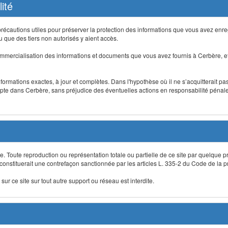
ité
précautions utiles pour préserver la protection des informations que vous avez en
que des tiers non autorisés y aient accès.
mmercialisation des informations et documents que vous avez fournis à Cerbère, et
informations exactes, à jour et complètes. Dans l'hypothèse où il ne s’acquitterait p
te dans Cerbère, sans préjudice des éventuelles actions en responsabilité pénale 
re. Toute reproduction ou représentation totale ou partielle de ce site par quelque p
 constituerait une contrefaçon sanctionnée par les articles L. 335-2 du Code de la pro
sur ce site sur tout autre support ou réseau est interdite.