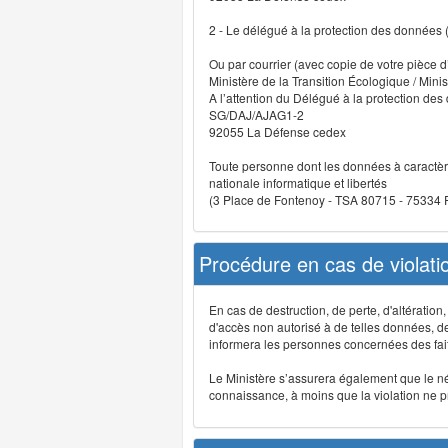
2 - Le délégué à la protection des données
Ou par courrier (avec copie de votre pièce d’
Ministère de la Transition Écologique / Minis
A l’attention du Délégué à la protection de
SG/DAJ/AJAG1-2
92055 La Défense cedex
Toute personne dont les données à caractère
nationale informatique et libertés
(3 Place de Fontenoy - TSA 80715 - 75334
Procédure en cas de violat
En cas de destruction, de perte, d'altérati
d'accès non autorisé à de telles données, de m
informera les personnes concernées des fait
Le Ministère s’assurera également que le néce
connaissance, à moins que la violation ne pré