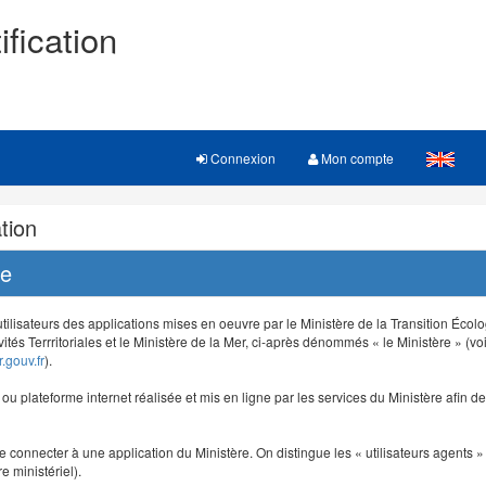
ification
Connexion
Mon compte
tion
re
 utilisateurs des applications mises en oeuvre par le Ministère de la Transition Éco
vités Terrritoriales et le Ministère de la Mer, ci-après dénommés « le Ministère » (voi
.gouv.fr
).
e ou plateforme internet réalisée et mis en ligne par les services du Ministère afin 
e connecter à une application du Ministère. On distingue les « utilisateurs agents » (
e ministériel).