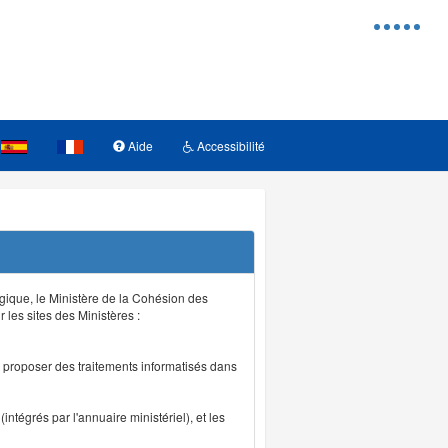
Menu
d'access
Aide
Accessibilité
logique, le Ministère de la Cohésion des
r les sites des Ministères :
de proposer des traitements informatisés dans
intégrés par l'annuaire ministériel), et les