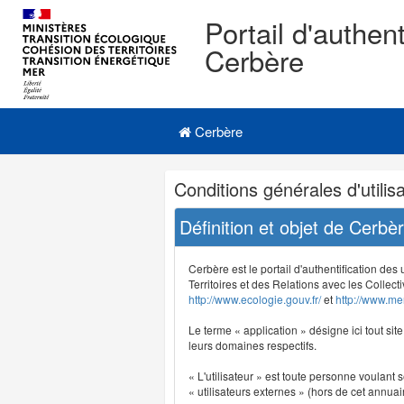
Portail d'authent
Cerbère
Navigation
Menu principal
principale
Cerbère
Navigation
Conditions générales d'utilisa
et
outils
Définition et objet de Cerbè
annexes
Cerbère est le portail d'authentification des
Territoires et des Relations avec les Collecti
http://www.ecologie.gouv.fr/
et
http://www.mer
Le terme « application » désigne ici tout sit
leurs domaines respectifs.
« L'utilisateur » est toute personne voulant s
« utilisateurs externes » (hors de cet annuair