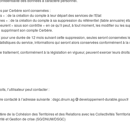
a confidentialité des données à caractère personnel.
es par Cerbère sont conservées :
s » : de la création du compte à leur départ des services de l'Etat
nes » : de la création du compte à sa suppression du référentiel (table annuaire) ét
urent « sous son contrôle » en ce qu’il peut, à tout moment, les modifier ou les supp
en supprimant son compte Cerbère.
our une durée de 12 mois suivant cette suppression, seules seront conservées le
tatistiques du service, informations qui seront alors conservées conformément à la
e traitement, conformément à la législation en vigueur, peuvent exercer leurs droi
ts, l’utilisateur peut contacter :
tre contacté à l’adresse suivante : dsgc.dnum.sg
developpement-durable.gouv.fr
tère de la Cohésion des Territoires et des Relations avec les Collectivités Terrritori
rité et Gestion de crise (SG/DNUM/DSGC)