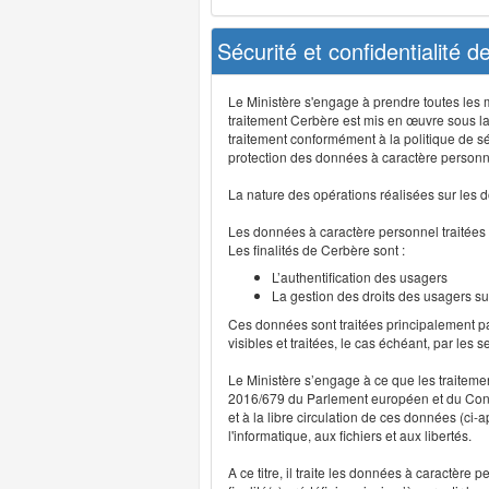
Sécurité et confidentialité 
Le Ministère s'engage à prendre toutes les me
traitement Cerbère est mis en œuvre sous la
traitement conformément à la politique de sé
protection des données à caractère personn
La nature des opérations réalisées sur les do
Les données à caractère personnel traitées
Les finalités de Cerbère sont :
L’authentification des usagers
La gestion des droits des usagers su
Ces données sont traitées principalement pa
visibles et traitées, le cas échéant, par les 
Le Ministère s’engage à ce que les traitem
2016/679 du Parlement européen et du Consei
et à la libre circulation de ces données (ci
l'informatique, aux fichiers et aux libertés.
A ce titre, il traite les données à caractère