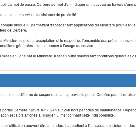
 d'oubli du mot de passe, Cerbère permet d'en indiquer un nouveau au travers d'une
 contacter leur service d'assistance de proximité.
un compte unique lui permettant d'accèder aux applications du Ministère pour lesquelle
ateur de Cerbère.
du Ministère implique l'acceptation et le respect de l'ensemble des présentes condition
onditions générales, il doit renoncer à l’usage du service.
 mises en ligne par le Ministère, il est en outre soumis aux conditions générales d'
évoluer, de modifier ou de suspendre, sans préavis, le portail Cerbère pour des rais
 le portail Cerbère 7 jours sur 7, 24h sur 24h hors périodes de maintenance. Cepend
ion est alors affichée à l'usager lui mentionnant cette indisponibilité.
 d'utilisation peuvent être amendés. Il appartient à l'utilisateur de s'informer des 