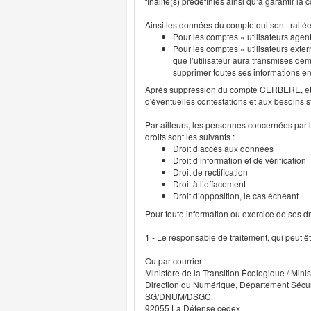
finalité(s) prédéfinies ainsi qu’à garantir l
Ainsi les données du compte qui sont traité
Pour les comptes « utilisateurs agent
Pour les comptes « utilisateurs exter
que l’utilisateur aura transmises deme
supprimer toutes ses informations 
Après suppression du compte CERBERE, et p
d'éventuelles contestations et aux besoins s
Par ailleurs, les personnes concernées par l
droits sont les suivants :
Droit d’accès aux données
Droit d’information et de vérification
Droit de rectification
Droit à l’effacement
Droit d’opposition, le cas échéant
Pour toute information ou exercice de ses droi
1 - Le responsable de traitement, qui peut ê
Ou par courrier :
Ministère de la Transition Écologique / Minis
Direction du Numérique, Département Sécu
SG/DNUM/DSGC
92055 La Défense cedex