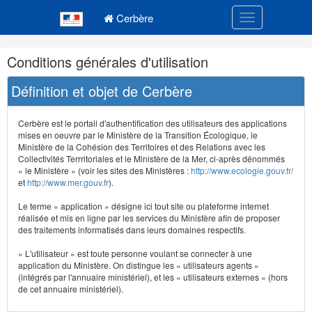
Navigation
Menu principal
principale
Cerbère
Toggle navigatio
Navigation
Conditions générales d'utilisation
et
outils
Définition et objet de Cerbère
annexes
Cerbère est le portail d'authentification des utilisateurs des applications
mises en oeuvre par le Ministère de la Transition Écologique, le
Ministère de la Cohésion des Territoires et des Relations avec les
Collectivités Terrritoriales et le Ministère de la Mer, ci-après dénommés
« le Ministère » (voir les sites des Ministères :
http://www.ecologie.gouv.fr/
et
http://www.mer.gouv.fr
).
Le terme « application » désigne ici tout site ou plateforme internet
réalisée et mis en ligne par les services du Ministère afin de proposer
des traitements informatisés dans leurs domaines respectifs.
« L'utilisateur » est toute personne voulant se connecter à une
application du Ministère. On distingue les « utilisateurs agents »
(intégrés par l'annuaire ministériel), et les « utilisateurs externes » (hors
de cet annuaire ministériel).