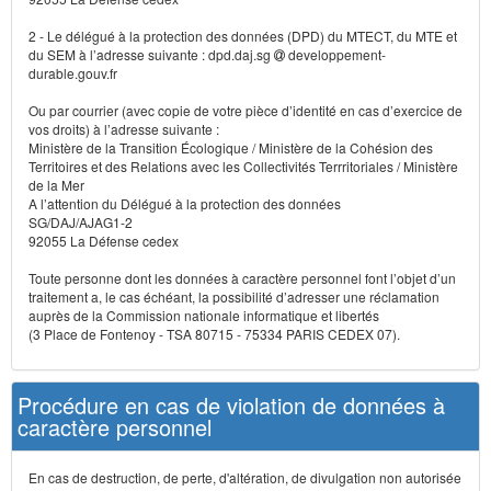
2 - Le délégué à la protection des données (DPD) du MTECT, du MTE et
du SEM à l’adresse suivante : dpd.daj.sg
developpement-
durable.gouv.fr
Ou par courrier (avec copie de votre pièce d’identité en cas d’exercice de
vos droits) à l’adresse suivante :
Ministère de la Transition Écologique / Ministère de la Cohésion des
Territoires et des Relations avec les Collectivités Terrritoriales / Ministère
de la Mer
A l’attention du Délégué à la protection des données
SG/DAJ/AJAG1-2
92055 La Défense cedex
Toute personne dont les données à caractère personnel font l’objet d’un
traitement a, le cas échéant, la possibilité d’adresser une réclamation
auprès de la Commission nationale informatique et libertés
(3 Place de Fontenoy - TSA 80715 - 75334 PARIS CEDEX 07).
Procédure en cas de violation de données à
caractère personnel
En cas de destruction, de perte, d'altération, de divulgation non autorisée