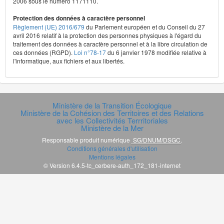
2006 sous le numéro 1171110.
Protection des données à caractère personnel
Règlement (UE) 2016/679
du Parlement européen et du Conseil du 27
avril 2016 relatif à la protection des personnes physiques à l'égard du
traitement des données à caractère personnel et à la libre circulation de
ces données (RGPD).
Loi n°78-17
du 6 janvier 1978 modifiée relative à
l'informatique, aux fichiers et aux libertés.
Ministère de la Transition Écologique
Ministère de la Cohésion des Territoires et des Relations
avec les Collectivités Terrritoriales
Ministère de la Mer
Responsable produit numérique
SG/DNUM/DSGC
.
Conditions générales d'utilisation
Mentions légales
© Version 6.4.5-tc_cerbere-auth_172_181-internet