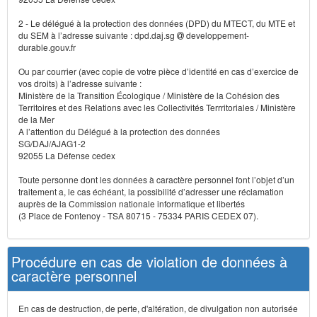
2 - Le délégué à la protection des données (DPD) du MTECT, du MTE et
du SEM à l’adresse suivante : dpd.daj.sg
developpement-
durable.gouv.fr
Ou par courrier (avec copie de votre pièce d’identité en cas d’exercice de
vos droits) à l’adresse suivante :
Ministère de la Transition Écologique / Ministère de la Cohésion des
Territoires et des Relations avec les Collectivités Terrritoriales / Ministère
de la Mer
A l’attention du Délégué à la protection des données
SG/DAJ/AJAG1-2
92055 La Défense cedex
Toute personne dont les données à caractère personnel font l’objet d’un
traitement a, le cas échéant, la possibilité d’adresser une réclamation
auprès de la Commission nationale informatique et libertés
(3 Place de Fontenoy - TSA 80715 - 75334 PARIS CEDEX 07).
Procédure en cas de violation de données à
caractère personnel
En cas de destruction, de perte, d'altération, de divulgation non autorisée