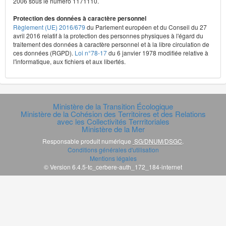
2006 sous le numéro 1171110.
Protection des données à caractère personnel
Règlement (UE) 2016/679
du Parlement européen et du Conseil du 27
avril 2016 relatif à la protection des personnes physiques à l'égard du
traitement des données à caractère personnel et à la libre circulation de
ces données (RGPD).
Loi n°78-17
du 6 janvier 1978 modifiée relative à
l'informatique, aux fichiers et aux libertés.
Ministère de la Transition Écologique
Ministère de la Cohésion des Territoires et des Relations
avec les Collectivités Terrritoriales
Ministère de la Mer
Responsable produit numérique
SG/DNUM/DSGC
.
Conditions générales d'utilisation
Mentions légales
© Version 6.4.5-tc_cerbere-auth_172_184-internet