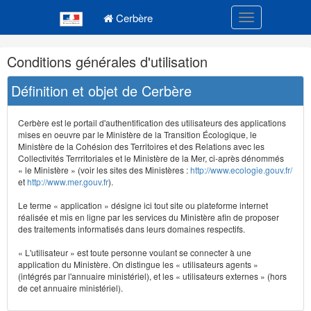
Navigation
Menu principal
principale
Cerbère
Toggle navigatio
Navigation
Conditions générales d'utilisation
et
outils
Définition et objet de Cerbère
annexes
Cerbère est le portail d'authentification des utilisateurs des applications
mises en oeuvre par le Ministère de la Transition Écologique, le
Ministère de la Cohésion des Territoires et des Relations avec les
Collectivités Terrritoriales et le Ministère de la Mer, ci-après dénommés
« le Ministère » (voir les sites des Ministères :
http://www.ecologie.gouv.fr/
et
http://www.mer.gouv.fr
).
Le terme « application » désigne ici tout site ou plateforme internet
réalisée et mis en ligne par les services du Ministère afin de proposer
des traitements informatisés dans leurs domaines respectifs.
« L'utilisateur » est toute personne voulant se connecter à une
application du Ministère. On distingue les « utilisateurs agents »
(intégrés par l'annuaire ministériel), et les « utilisateurs externes » (hors
de cet annuaire ministériel).