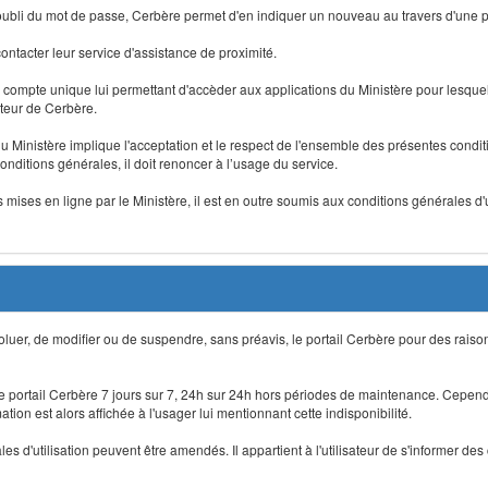
 d'oubli du mot de passe, Cerbère permet d'en indiquer un nouveau au travers d'une
 contacter leur service d'assistance de proximité.
un compte unique lui permettant d'accèder aux applications du Ministère pour lesquelle
ateur de Cerbère.
du Ministère implique l'acceptation et le respect de l'ensemble des présentes condition
onditions générales, il doit renoncer à l’usage du service.
 mises en ligne par le Ministère, il est en outre soumis aux conditions générales d'
évoluer, de modifier ou de suspendre, sans préavis, le portail Cerbère pour des rais
 le portail Cerbère 7 jours sur 7, 24h sur 24h hors périodes de maintenance. Cepend
ion est alors affichée à l'usager lui mentionnant cette indisponibilité.
 d'utilisation peuvent être amendés. Il appartient à l'utilisateur de s'informer des 