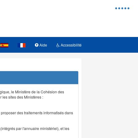
Menu
d'access
Aide
Accessibilité
logique, le Ministère de la Cohésion des
r les sites des Ministères :
de proposer des traitements informatisés dans
intégrés par l'annuaire ministériel), et les