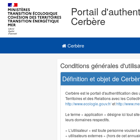
Portail d'authent
Cerbère
Navigation
Menu principal
principale
Cerbère
Navigation
Conditions générales d'utilisa
et
outils
Définition et objet de Cerbè
annexes
Cerbère est le portail d'authentification des
Territoires et des Relations avec les Collecti
http://www.ecologie.gouv.fr/
et
http://www.mer
Le terme « application » désigne ici tout sit
leurs domaines respectifs.
« L'utilisateur » est toute personne voulant s
« utilisateurs externes » (hors de cet annuair