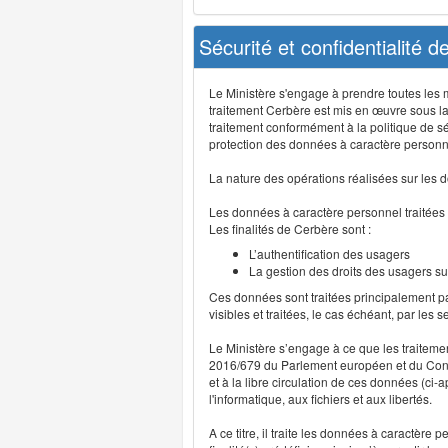
Sécurité et confidentialité 
Le Ministère s'engage à prendre toutes les me
traitement Cerbère est mis en œuvre sous la
traitement conformément à la politique de sé
protection des données à caractère personn
La nature des opérations réalisées sur les do
Les données à caractère personnel traitées
Les finalités de Cerbère sont :
L’authentification des usagers
La gestion des droits des usagers su
Ces données sont traitées principalement pa
visibles et traitées, le cas échéant, par les 
Le Ministère s’engage à ce que les traitem
2016/679 du Parlement européen et du Consei
et à la libre circulation de ces données (ci
l'informatique, aux fichiers et aux libertés.
A ce titre, il traite les données à caractère