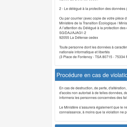
2 - Le délégué à la protection des données
Ou par courrier (avec copie de votre pièce d’
Ministère de la Transition Écologique / Minis
A l’attention du Délégué à la protection de
SG/DAJ/AJAG1-2
92055 La Défense cedex
Toute personne dont les données à caractère
nationale informatique et libertés
(3 Place de Fontenoy - TSA 80715 - 75334
Procédure en cas de violat
En cas de destruction, de perte, d'altérati
d'accès non autorisé à de telles données, de m
informera les personnes concernées des fait
Le Ministère s’assurera également que le néce
connaissance, à moins que la violation ne pré