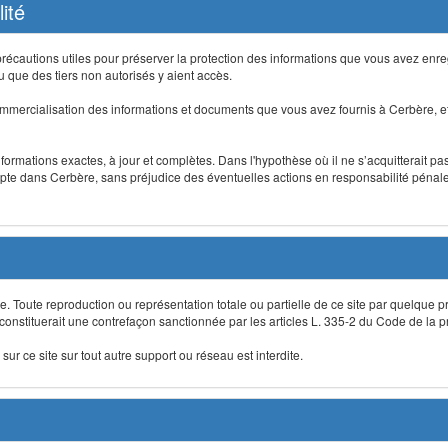
ité
précautions utiles pour préserver la protection des informations que vous avez en
que des tiers non autorisés y aient accès.
mmercialisation des informations et documents que vous avez fournis à Cerbère, et
informations exactes, à jour et complètes. Dans l'hypothèse où il ne s’acquitterait p
te dans Cerbère, sans préjudice des éventuelles actions en responsabilité pénale 
re. Toute reproduction ou représentation totale ou partielle de ce site par quelque p
 constituerait une contrefaçon sanctionnée par les articles L. 335-2 du Code de la pro
sur ce site sur tout autre support ou réseau est interdite.