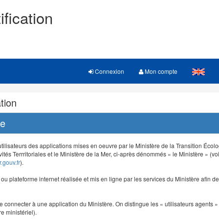
ification
Connexion
Mon compte
tion
re
 utilisateurs des applications mises en oeuvre par le Ministère de la Transition Éco
vités Terrritoriales et le Ministère de la Mer, ci-après dénommés « le Ministère » (voi
.gouv.fr
).
e ou plateforme internet réalisée et mis en ligne par les services du Ministère afin 
e connecter à une application du Ministère. On distingue les « utilisateurs agents » (
e ministériel).