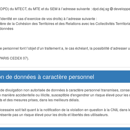
 (DPD) du MTECT, du MTE et du SEM à l’adresse suivante : dpd.daj.sg
developpe
identité en cas d’exercice de vos droits) à l’adresse suivante :
tère de la Cohésion des Territoires et des Relations avec les Collectivités Terrritori
s données
 personnel font l’objet d’un traitement a, le cas échéant, la possibilité d’adresse
 PARIS CEDEX 07).
ion de données à caractère personnel
on, de divulgation non autorisée de données à caractère personnel transmises, conse
anière accidentelle ou illicite, susceptible d'engendrer un risque élevé pour les droi
s et des mesures prises, dans les meilleurs délais.
ssaire soit fait quant à la notification de la violation en question à la CNIL dans 
sente pas un risque élevé pour les droits et libertés des utilisateurs.