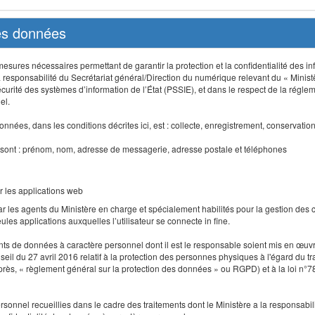
des données
sures nécessaires permettant de garantir la protection et la confidentialité des info
 responsabilité du Secrétariat général/Direction du numérique relevant du « Minist
curité des systèmes d’information de l’État (PSSIE), et dans le respect de la régle
el.
nnées, dans les conditions décrites ici, est : collecte, enregistrement, conservatio
 sont : prénom, nom, adresse de messagerie, adresse postale et téléphones
r les applications web
r les agents du Ministère en charge et spécialement habilités pour la gestion des
seules applications auxquelles l’utilisateur se connecte in fine.
ents de données à caractère personnel dont il est le responsable soient mis en œ
l du 27 avril 2016 relatif à la protection des personnes physiques à l'égard du 
-après, « règlement général sur la protection des données » ou RGPD) et à la loi n°7
 personnel recueillies dans le cadre des traitements dont le Ministère a la responsabi