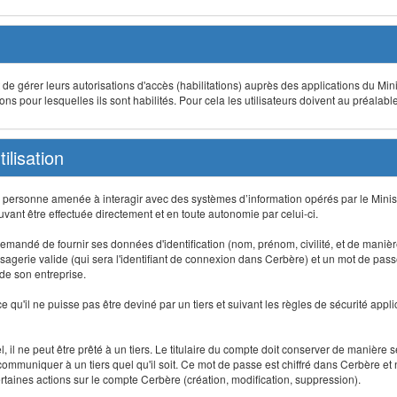
t de gérer leurs autorisations d'accès (habilitations) auprès des applications du Mini
s pour lesquelles ils sont habilités. Pour cela les utilisateurs doivent au préalabl
ilisation
te personne amenée à interagir avec des systèmes d’information opérés par le Minis
uvant être effectuée directement et en toute autonomie par celui-ci.
 est demandé de fournir ses données d'identification (nom, prénom, civilité, et de maniè
agerie valide (qui sera l'identifiant de connexion dans Cerbère) et un mot de passe pe
 de son entreprise.
e qu'il ne puisse pas être deviné par un tiers et suivant les règles de sécurité appl
 il ne peut être prêté à un tiers. Le titulaire du compte doit conserver de manière s
mmuniquer à un tiers quel qu'il soit. Ce mot de passe est chiffré dans Cerbère et 
taines actions sur le compte Cerbère (création, modification, suppression).