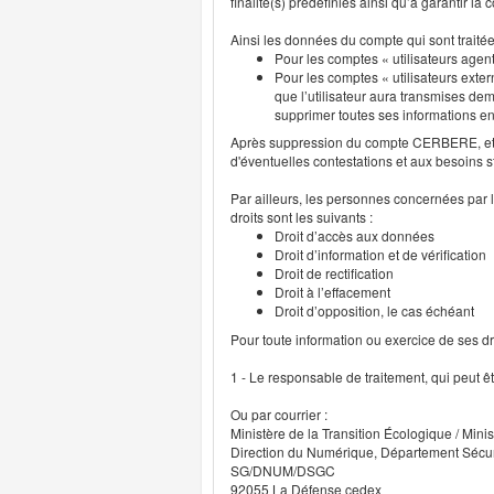
finalité(s) prédéfinies ainsi qu’à garantir l
Ainsi les données du compte qui sont traité
Pour les comptes « utilisateurs agent
Pour les comptes « utilisateurs exter
que l’utilisateur aura transmises deme
supprimer toutes ses informations 
Après suppression du compte CERBERE, et p
d'éventuelles contestations et aux besoins s
Par ailleurs, les personnes concernées par l
droits sont les suivants :
Droit d’accès aux données
Droit d’information et de vérification
Droit de rectification
Droit à l’effacement
Droit d’opposition, le cas échéant
Pour toute information ou exercice de ses droi
1 - Le responsable de traitement, qui peut ê
Ou par courrier :
Ministère de la Transition Écologique / Minis
Direction du Numérique, Département Sécu
SG/DNUM/DSGC
92055 La Défense cedex