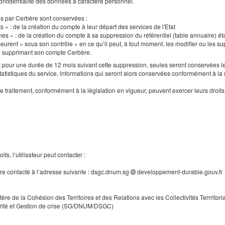
a confidentialité des données à caractère personnel.
es par Cerbère sont conservées :
s » : de la création du compte à leur départ des services de l'Etat
nes » : de la création du compte à sa suppression du référentiel (table annuaire) ét
urent « sous son contrôle » en ce qu’il peut, à tout moment, les modifier ou les supp
en supprimant son compte Cerbère.
our une durée de 12 mois suivant cette suppression, seules seront conservées le
tatistiques du service, informations qui seront alors conservées conformément à la
e traitement, conformément à la législation en vigueur, peuvent exercer leurs droi
ts, l’utilisateur peut contacter :
tre contacté à l’adresse suivante : dsgc.dnum.sg
developpement-durable.gouv.fr
tère de la Cohésion des Territoires et des Relations avec les Collectivités Terrritori
rité et Gestion de crise (SG/DNUM/DSGC)