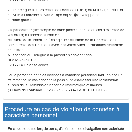
2 - Le délégué à la protection des données (DPD) du MTECT, du MTE et
du SEM à l’adresse suivante : dpd.daj.sg
developpement-
durable.gouv.fr
Ou par courrier (avec copie de votre pièce d’identité en cas d’exercice de
vos droits) à l’adresse suivante :
Ministère de la Transition Écologique / Ministère de la Cohésion des
Territoires et des Relations avec les Collectivités Terrritoriales / Ministère
de la Mer
A l’attention du Délégué à la protection des données
SG/DAJ/AJAG1-2
92055 La Défense cedex
Toute personne dont les données à caractère personnel font l’objet d’un
traitement a, le cas échéant, la possibilité d’adresser une réclamation
auprès de la Commission nationale informatique et libertés
(3 Place de Fontenoy - TSA 80715 - 75334 PARIS CEDEX 07).
Procédure en cas de violation de données à
caractère personnel
En cas de destruction, de perte, d'altération, de divulgation non autorisée