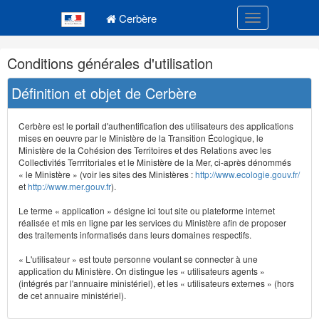
Navigation
Menu principal
principale
Cerbère
Toggle navigatio
Navigation
Conditions générales d'utilisation
et
outils
Définition et objet de Cerbère
annexes
Cerbère est le portail d'authentification des utilisateurs des applications
mises en oeuvre par le Ministère de la Transition Écologique, le
Ministère de la Cohésion des Territoires et des Relations avec les
Collectivités Terrritoriales et le Ministère de la Mer, ci-après dénommés
« le Ministère » (voir les sites des Ministères :
http://www.ecologie.gouv.fr/
et
http://www.mer.gouv.fr
).
Le terme « application » désigne ici tout site ou plateforme internet
réalisée et mis en ligne par les services du Ministère afin de proposer
des traitements informatisés dans leurs domaines respectifs.
« L'utilisateur » est toute personne voulant se connecter à une
application du Ministère. On distingue les « utilisateurs agents »
(intégrés par l'annuaire ministériel), et les « utilisateurs externes » (hors
de cet annuaire ministériel).