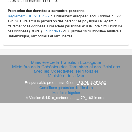
2006 sous le numéro 1171110.
Protection des données à caractère personnel
Règlement (UE) 2016/679
du Parlement européen et du Conseil du 27
avril 2016 relatif à la protection des personnes physiques à l'égard du
traitement des données à caractère personnel et à la libre circulation de
ces données (RGPD).
Loi n°78-17
du 6 janvier 1978 modifiée relative à
l'informatique, aux fichiers et aux libertés.
Ministère de la Transition Écologique
Ministère de la Cohésion des Territoires et des Relations
avec les Collectivités Terrritoriales
Ministère de la Mer
Responsable produit numérique
SG/DNUM/DSGC
.
Conditions générales d'utilisation
Mentions légales
© Version 6.4.5-tc_cerbere-auth_172_183-internet