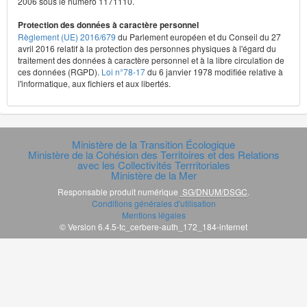
2006 sous le numéro 1171110.
Protection des données à caractère personnel
Règlement (UE) 2016/679
du Parlement européen et du Conseil du 27
avril 2016 relatif à la protection des personnes physiques à l'égard du
traitement des données à caractère personnel et à la libre circulation de
ces données (RGPD).
Loi n°78-17
du 6 janvier 1978 modifiée relative à
l'informatique, aux fichiers et aux libertés.
Ministère de la Transition Écologique
Ministère de la Cohésion des Territoires et des Relations
avec les Collectivités Terrritoriales
Ministère de la Mer
Responsable produit numérique
SG/DNUM/DSGC
.
Conditions générales d'utilisation
Mentions légales
© Version 6.4.5-tc_cerbere-auth_172_184-internet