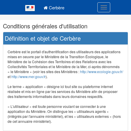
Navigation
Menu principal
principale
Cerbère
Toggle navigatio
Navigation
Conditions générales d'utilisation
et
outils
Définition et objet de Cerbère
annexes
Cerbère est le portail d'authentification des utilisateurs des applications
mises en oeuvre par le Ministère de la Transition Écologique, le
Ministère de la Cohésion des Territoires et des Relations avec les
Collectivités Terrritoriales et le Ministère de la Mer, ci-après dénommés
« le Ministère » (voir les sites des Ministères :
http://www.ecologie.gouv.fr/
et
http://www.mer.gouv.fr
).
Le terme « application » désigne ici tout site ou plateforme internet
réalisée et mis en ligne par les services du Ministère afin de proposer
des traitements informatisés dans leurs domaines respectifs.
« L'utilisateur » est toute personne voulant se connecter à une
application du Ministère. On distingue les « utilisateurs agents »
(intégrés par l'annuaire ministériel), et les « utilisateurs externes » (hors
de cet annuaire ministériel).