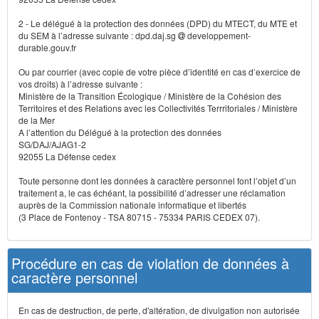
2 - Le délégué à la protection des données (DPD) du MTECT, du MTE et
du SEM à l’adresse suivante : dpd.daj.sg
developpement-
durable.gouv.fr
Ou par courrier (avec copie de votre pièce d’identité en cas d’exercice de
vos droits) à l’adresse suivante :
Ministère de la Transition Écologique / Ministère de la Cohésion des
Territoires et des Relations avec les Collectivités Terrritoriales / Ministère
de la Mer
A l’attention du Délégué à la protection des données
SG/DAJ/AJAG1-2
92055 La Défense cedex
Toute personne dont les données à caractère personnel font l’objet d’un
traitement a, le cas échéant, la possibilité d’adresser une réclamation
auprès de la Commission nationale informatique et libertés
(3 Place de Fontenoy - TSA 80715 - 75334 PARIS CEDEX 07).
Procédure en cas de violation de données à
caractère personnel
En cas de destruction, de perte, d'altération, de divulgation non autorisée