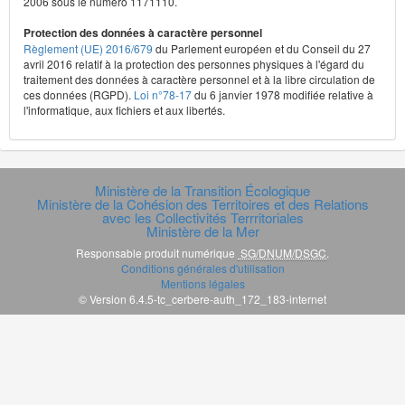
2006 sous le numéro 1171110.
Protection des données à caractère personnel
Règlement (UE) 2016/679
du Parlement européen et du Conseil du 27
avril 2016 relatif à la protection des personnes physiques à l'égard du
traitement des données à caractère personnel et à la libre circulation de
ces données (RGPD).
Loi n°78-17
du 6 janvier 1978 modifiée relative à
l'informatique, aux fichiers et aux libertés.
Ministère de la Transition Écologique
Ministère de la Cohésion des Territoires et des Relations
avec les Collectivités Terrritoriales
Ministère de la Mer
Responsable produit numérique
SG/DNUM/DSGC
.
Conditions générales d'utilisation
Mentions légales
© Version 6.4.5-tc_cerbere-auth_172_183-internet