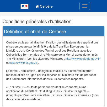
Navigation
Menu principal
principale
Cerbère
Toggle navigatio
Navigation
Conditions générales d'utilisation
et
outils
Définition et objet de Cerbère
annexes
Cerbère est le portail d'authentification des utilisateurs des applications
mises en oeuvre par le Ministère de la Transition Écologique, le
Ministère de la Cohésion des Territoires et des Relations avec les
Collectivités Terrritoriales et le Ministère de la Mer, ci-après dénommés
« le Ministère » (voir les sites des Ministères :
http://www.ecologie.gouv.fr/
et
http://www.mer.gouv.fr
).
Le terme « application » désigne ici tout site ou plateforme internet
réalisée et mis en ligne par les services du Ministère afin de proposer
des traitements informatisés dans leurs domaines respectifs.
« L'utilisateur » est toute personne voulant se connecter à une
application du Ministère. On distingue les « utilisateurs agents »
(intégrés par l'annuaire ministériel), et les « utilisateurs externes » (hors
de cet annuaire ministériel).