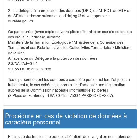
2 - Le délégué à la protection des données (DPD) du MTECT, du MTE et
du SEM à l’adresse suivante : dpd.daj.sg
developpement-
durable.gouv.fr
Ou par courrier (avec copie de votre pièce d’identité en cas d’exercice de
vos droits) à l’adresse suivante :
Ministère de la Transition Écologique / Ministère de la Cohésion des
Territoires et des Relations avec les Collectivités Terrritoriales / Ministère
de la Mer
A l’attention du Délégué à la protection des données
SG/DAJ/AJAG1-2
92055 La Défense cedex
Toute personne dont les données à caractère personnel font l’objet d’un
traitement a, le cas échéant, la possibilité d’adresser une réclamation
auprès de la Commission nationale informatique et libertés
(3 Place de Fontenoy - TSA 80715 - 75334 PARIS CEDEX 07).
Procédure en cas de violation de données à
caractère personnel
En cas de destruction, de perte, d'altération, de divulgation non autorisée