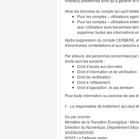
finalité(s) prédéfinies ainsi qu’à garantir l
Ainsi les données du compte qui sont traité
Pour les comptes « utilisateurs agent
Pour les comptes « utilisateurs exter
que l’utilisateur aura transmises deme
supprimer toutes ses informations 
Après suppression du compte CERBERE, et p
d'éventuelles contestations et aux besoins s
Par ailleurs, les personnes concernées par l
droits sont les suivants :
Droit d’accès aux données
Droit d’information et de vérification
Droit de rectification
Droit à l’effacement
Droit d’opposition, le cas échéant
Pour toute information ou exercice de ses droi
1 - Le responsable de traitement, qui peut ê
Ou par courrier :
Ministère de la Transition Écologique / Minis
Direction du Numérique, Département Sécu
SG/DNUM/DSGC
92055 La Défense cedex