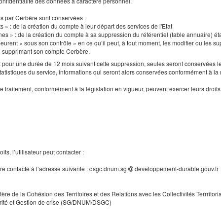
a confidentialité des données à caractère personnel.
es par Cerbère sont conservées :
s » : de la création du compte à leur départ des services de l'Etat
nes » : de la création du compte à sa suppression du référentiel (table annuaire) ét
urent « sous son contrôle » en ce qu’il peut, à tout moment, les modifier ou les supp
en supprimant son compte Cerbère.
our une durée de 12 mois suivant cette suppression, seules seront conservées le
tatistiques du service, informations qui seront alors conservées conformément à la
e traitement, conformément à la législation en vigueur, peuvent exercer leurs droi
ts, l’utilisateur peut contacter :
tre contacté à l’adresse suivante : dsgc.dnum.sg
developpement-durable.gouv.fr
tère de la Cohésion des Territoires et des Relations avec les Collectivités Terrritori
rité et Gestion de crise (SG/DNUM/DSGC)