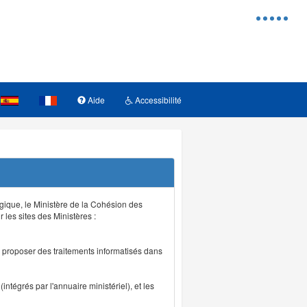
Menu
d'access
Aide
Accessibilité
logique, le Ministère de la Cohésion des
r les sites des Ministères :
de proposer des traitements informatisés dans
intégrés par l'annuaire ministériel), et les