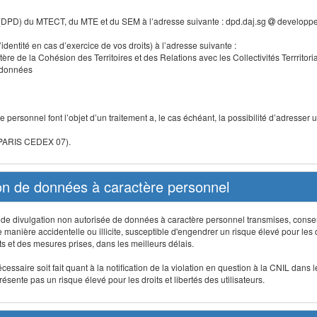
 (DPD) du MTECT, du MTE et du SEM à l’adresse suivante : dpd.daj.sg
developpe
identité en cas d’exercice de vos droits) à l’adresse suivante :
tère de la Cohésion des Territoires et des Relations avec les Collectivités Terrritori
s données
 personnel font l’objet d’un traitement a, le cas échéant, la possibilité d’adresse
 PARIS CEDEX 07).
ion de données à caractère personnel
on, de divulgation non autorisée de données à caractère personnel transmises, conse
anière accidentelle ou illicite, susceptible d'engendrer un risque élevé pour les droi
s et des mesures prises, dans les meilleurs délais.
ssaire soit fait quant à la notification de la violation en question à la CNIL dans 
sente pas un risque élevé pour les droits et libertés des utilisateurs.