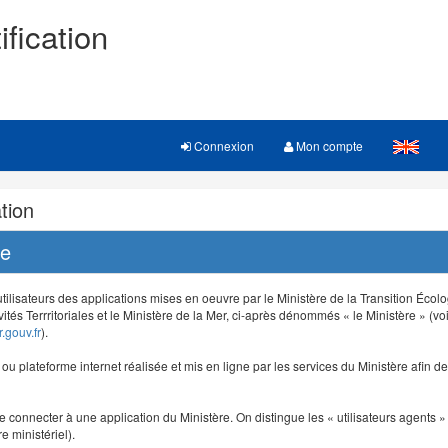
ification
Connexion
Mon compte
tion
re
 utilisateurs des applications mises en oeuvre par le Ministère de la Transition Éco
vités Terrritoriales et le Ministère de la Mer, ci-après dénommés « le Ministère » (voi
.gouv.fr
).
e ou plateforme internet réalisée et mis en ligne par les services du Ministère afin 
e connecter à une application du Ministère. On distingue les « utilisateurs agents » (
e ministériel).