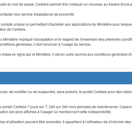
 d'oubli du mot de passe, Cerbère permet d'en indiquer un nouveau au travers d'une
 contacter leur service d'assistance de proximité.
un compte unique lui permettant d'accèder aux applications du Ministère pour lesquelle
ateur de Cerbère.
du Ministère implique l'acceptation et le respect de l'ensemble des présentes condition
onditions générales, il doit renoncer à l’usage du service.
 mises en ligne par le Ministère, il est en outre soumis aux conditions générales d'
évoluer, de modifier ou de suspendre, sans préavis, le portail Cerbère pour des rais
 le portail Cerbère 7 jours sur 7, 24h sur 24h hors périodes de maintenance. Cepend
ion est alors affichée à l'usager lui mentionnant cette indisponibilité.
 d'utilisation peuvent être amendés. Il appartient à l'utilisateur de s'informer des 