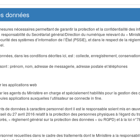
des données
sures nécessaires permettant de garantir la protection et la confidentialité des info
 responsabilité du Secrétariat général/Direction du numérique relevant du « Minist
curité des systèmes d’information de l’État (PSSIE), et dans le respect de la régle
el.
nnées, dans les conditions décrites ici, est : collecte, enregistrement, conservatio
 sont : prénom, nom, adresse de messagerie, adresse postale et téléphones
r les applications web
r les agents du Ministère en charge et spécialement habilités pour la gestion des
seules applications auxquelles l’utilisateur se connecte in fine.
ents de données à caractère personnel dont il est le responsable soient mis en œ
l du 27 avril 2016 relatif à la protection des personnes physiques à l'égard du 
-après, « règlement général sur la protection des données » ou RGPD) et à la loi n°7
 personnel recueillies dans le cadre des traitements dont le Ministère a la responsabi