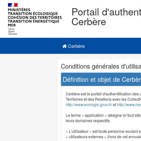
Portail d'authent
Cerbère
Navigation
Menu principal
principale
Cerbère
Navigation
Conditions générales d'utilisa
et
outils
Définition et objet de Cerbè
annexes
Cerbère est le portail d'authentification des
Territoires et des Relations avec les Collecti
http://www.ecologie.gouv.fr/
et
http://www.mer
Le terme « application » désigne ici tout sit
leurs domaines respectifs.
« L'utilisateur » est toute personne voulant s
« utilisateurs externes » (hors de cet annuair