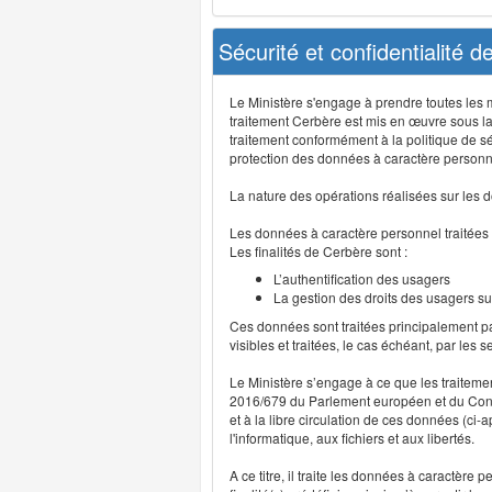
Sécurité et confidentialité 
Le Ministère s'engage à prendre toutes les me
traitement Cerbère est mis en œuvre sous la
traitement conformément à la politique de sé
protection des données à caractère personn
La nature des opérations réalisées sur les do
Les données à caractère personnel traitées
Les finalités de Cerbère sont :
L’authentification des usagers
La gestion des droits des usagers su
Ces données sont traitées principalement pa
visibles et traitées, le cas échéant, par les 
Le Ministère s’engage à ce que les traitem
2016/679 du Parlement européen et du Consei
et à la libre circulation de ces données (ci
l'informatique, aux fichiers et aux libertés.
A ce titre, il traite les données à caractère