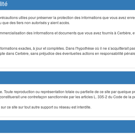
ité
précautions utiles pour préserver la protection des informations que vous avez en
que des tiers non autorisés y aient accès.
mmercialisation des informations et documents que vous avez fournis à Cerbère, et
informations exactes, à jour et complètes. Dans l'hypothèse où il ne s’acquitterait p
te dans Cerbère, sans préjudice des éventuelles actions en responsabilité pénale 
re. Toute reproduction ou représentation totale ou partielle de ce site par quelque p
 constituerait une contrefaçon sanctionnée par les articles L. 335-2 du Code de la pro
sur ce site sur tout autre support ou réseau est interdite.