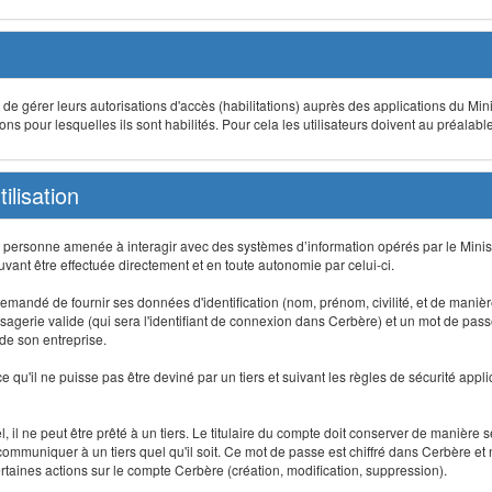
t de gérer leurs autorisations d'accès (habilitations) auprès des applications du Mini
s pour lesquelles ils sont habilités. Pour cela les utilisateurs doivent au préalabl
ilisation
te personne amenée à interagir avec des systèmes d’information opérés par le Minis
uvant être effectuée directement et en toute autonomie par celui-ci.
 est demandé de fournir ses données d'identification (nom, prénom, civilité, et de maniè
agerie valide (qui sera l'identifiant de connexion dans Cerbère) et un mot de passe pe
 de son entreprise.
e qu'il ne puisse pas être deviné par un tiers et suivant les règles de sécurité appl
 il ne peut être prêté à un tiers. Le titulaire du compte doit conserver de manière s
mmuniquer à un tiers quel qu'il soit. Ce mot de passe est chiffré dans Cerbère et 
taines actions sur le compte Cerbère (création, modification, suppression).