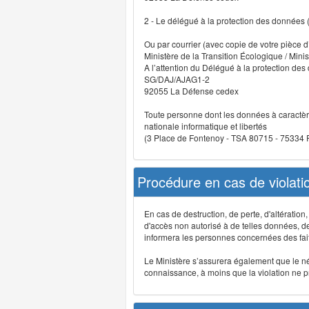
2 - Le délégué à la protection des données
Ou par courrier (avec copie de votre pièce d’
Ministère de la Transition Écologique / Minis
A l’attention du Délégué à la protection de
SG/DAJ/AJAG1-2
92055 La Défense cedex
Toute personne dont les données à caractère
nationale informatique et libertés
(3 Place de Fontenoy - TSA 80715 - 75334
Procédure en cas de violat
En cas de destruction, de perte, d'altérati
d'accès non autorisé à de telles données, de m
informera les personnes concernées des fait
Le Ministère s’assurera également que le néce
connaissance, à moins que la violation ne pré