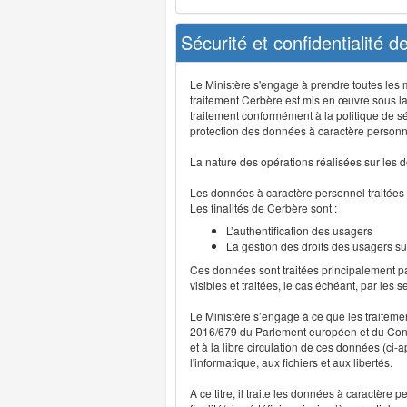
Sécurité et confidentialité 
Le Ministère s'engage à prendre toutes les me
traitement Cerbère est mis en œuvre sous la
traitement conformément à la politique de sé
protection des données à caractère personn
La nature des opérations réalisées sur les do
Les données à caractère personnel traitées
Les finalités de Cerbère sont :
L’authentification des usagers
La gestion des droits des usagers su
Ces données sont traitées principalement pa
visibles et traitées, le cas échéant, par les 
Le Ministère s’engage à ce que les traitem
2016/679 du Parlement européen et du Consei
et à la libre circulation de ces données (ci
l'informatique, aux fichiers et aux libertés.
A ce titre, il traite les données à caractère