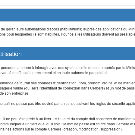
t de gérer leurs autorisations d'accès (habilitations) auprès des applications du Mini
s pour lesquelles ils sont habilités. Pour cela les utilisateurs doivent au préalabl
ilisation
te personne amenée à interagir avec des systèmes d’information opérés par le Minis
uvant être effectuée directement et en toute autonomie par celui-ci.
 est demandé de fournir ses données d'identification (nom, prénom, civilité, et de maniè
agerie valide (qui sera l'identifiant de connexion dans Cerbère) et un mot de passe pe
 de son entreprise.
e qu'il ne puisse pas être deviné par un tiers et suivant les règles de sécurité appl
 il ne peut être prêté à un tiers. Le titulaire du compte doit conserver de manière s
mmuniquer à un tiers quel qu'il soit. Ce mot de passe est chiffré dans Cerbère et 
taines actions sur le compte Cerbère (création, modification, suppression).