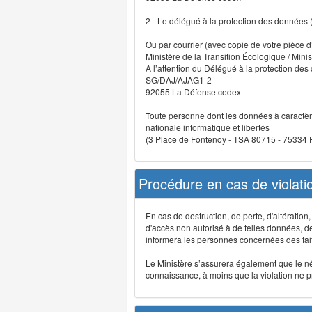
2 - Le délégué à la protection des données
Ou par courrier (avec copie de votre pièce d’
Ministère de la Transition Écologique / Minis
A l’attention du Délégué à la protection de
SG/DAJ/AJAG1-2
92055 La Défense cedex
Toute personne dont les données à caractère
nationale informatique et libertés
(3 Place de Fontenoy - TSA 80715 - 75334
Procédure en cas de violat
En cas de destruction, de perte, d'altérati
d'accès non autorisé à de telles données, de m
informera les personnes concernées des fait
Le Ministère s’assurera également que le néce
connaissance, à moins que la violation ne pré