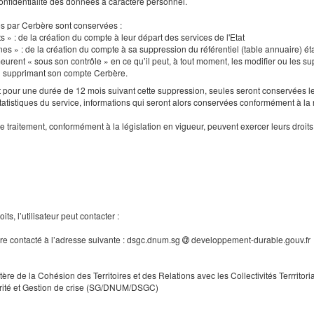
a confidentialité des données à caractère personnel.
es par Cerbère sont conservées :
s » : de la création du compte à leur départ des services de l'Etat
nes » : de la création du compte à sa suppression du référentiel (table annuaire) ét
urent « sous son contrôle » en ce qu’il peut, à tout moment, les modifier ou les supp
en supprimant son compte Cerbère.
our une durée de 12 mois suivant cette suppression, seules seront conservées le
tatistiques du service, informations qui seront alors conservées conformément à la
e traitement, conformément à la législation en vigueur, peuvent exercer leurs droi
ts, l’utilisateur peut contacter :
tre contacté à l’adresse suivante : dsgc.dnum.sg
developpement-durable.gouv.fr
tère de la Cohésion des Territoires et des Relations avec les Collectivités Terrritori
rité et Gestion de crise (SG/DNUM/DSGC)