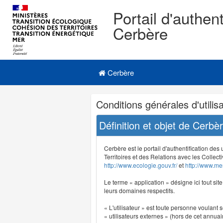
Portail d'authent
Cerbère
Navigation
Menu principal
principale
Cerbère
Navigation
Conditions générales d'utilisa
et
outils
Définition et objet de Cerbè
annexes
Cerbère est le portail d'authentification des
Territoires et des Relations avec les Collecti
http://www.ecologie.gouv.fr/
et
http://www.mer
Le terme « application » désigne ici tout sit
leurs domaines respectifs.
« L'utilisateur » est toute personne voulant s
« utilisateurs externes » (hors de cet annuair