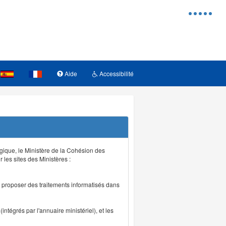
Menu
d'access
Aide
Accessibilité
logique, le Ministère de la Cohésion des
r les sites des Ministères :
de proposer des traitements informatisés dans
intégrés par l'annuaire ministériel), et les