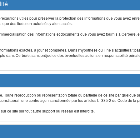
ité
précautions utiles pour préserver la protection des informations que vous avez en
que des tiers non autorisés y aient accès.
mmercialisation des informations et documents que vous avez fournis à Cerbère, et
informations exactes, à jour et complètes. Dans l'hypothèse où il ne s’acquitterait p
te dans Cerbère, sans préjudice des éventuelles actions en responsabilité pénale 
re. Toute reproduction ou représentation totale ou partielle de ce site par quelque p
 constituerait une contrefaçon sanctionnée par les articles L. 335-2 du Code de la pro
sur ce site sur tout autre support ou réseau est interdite.