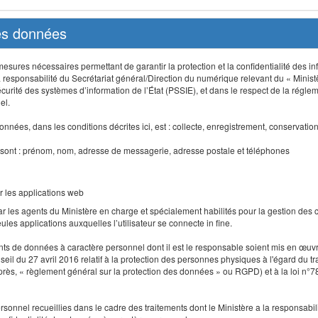
des données
sures nécessaires permettant de garantir la protection et la confidentialité des info
 responsabilité du Secrétariat général/Direction du numérique relevant du « Minist
curité des systèmes d’information de l’État (PSSIE), et dans le respect de la régle
el.
nnées, dans les conditions décrites ici, est : collecte, enregistrement, conservatio
 sont : prénom, nom, adresse de messagerie, adresse postale et téléphones
r les applications web
r les agents du Ministère en charge et spécialement habilités pour la gestion des
seules applications auxquelles l’utilisateur se connecte in fine.
ents de données à caractère personnel dont il est le responsable soient mis en œ
l du 27 avril 2016 relatif à la protection des personnes physiques à l'égard du 
-après, « règlement général sur la protection des données » ou RGPD) et à la loi n°7
 personnel recueillies dans le cadre des traitements dont le Ministère a la responsabi