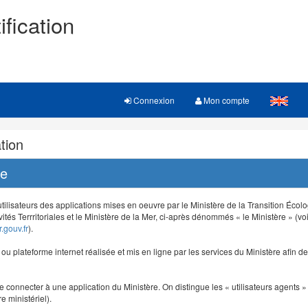
ification
Connexion
Mon compte
tion
re
 utilisateurs des applications mises en oeuvre par le Ministère de la Transition Éco
vités Terrritoriales et le Ministère de la Mer, ci-après dénommés « le Ministère » (voi
.gouv.fr
).
e ou plateforme internet réalisée et mis en ligne par les services du Ministère afin 
e connecter à une application du Ministère. On distingue les « utilisateurs agents » (
e ministériel).