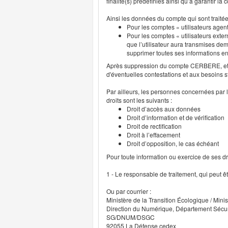
finalité(s) prédéfinies ainsi qu’à garantir l
Ainsi les données du compte qui sont traité
Pour les comptes « utilisateurs agent
Pour les comptes « utilisateurs exter
que l’utilisateur aura transmises deme
supprimer toutes ses informations 
Après suppression du compte CERBERE, et p
d'éventuelles contestations et aux besoins s
Par ailleurs, les personnes concernées par l
droits sont les suivants :
Droit d’accès aux données
Droit d’information et de vérification
Droit de rectification
Droit à l’effacement
Droit d’opposition, le cas échéant
Pour toute information ou exercice de ses droi
1 - Le responsable de traitement, qui peut ê
Ou par courrier :
Ministère de la Transition Écologique / Minis
Direction du Numérique, Département Sécu
SG/DNUM/DSGC
92055 La Défense cedex