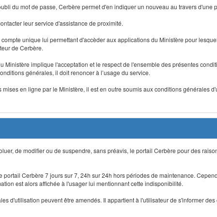
 d'oubli du mot de passe, Cerbère permet d'en indiquer un nouveau au travers d'une
 contacter leur service d'assistance de proximité.
un compte unique lui permettant d'accèder aux applications du Ministère pour lesquelle
ateur de Cerbère.
du Ministère implique l'acceptation et le respect de l'ensemble des présentes condition
onditions générales, il doit renoncer à l’usage du service.
 mises en ligne par le Ministère, il est en outre soumis aux conditions générales d'
évoluer, de modifier ou de suspendre, sans préavis, le portail Cerbère pour des rais
 le portail Cerbère 7 jours sur 7, 24h sur 24h hors périodes de maintenance. Cepend
ion est alors affichée à l'usager lui mentionnant cette indisponibilité.
 d'utilisation peuvent être amendés. Il appartient à l'utilisateur de s'informer des 