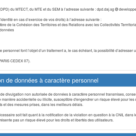
 (DPD) du MTECT, du MTE et du SEM à l’adresse suivante : dpd.daj.sg
developpe
identité en cas d’exercice de vos droits) à l’adresse suivante :
tère de la Cohésion des Territoires et des Relations avec les Collectivités Terrritori
s données
 personnel font l’objet d’un traitement a, le cas échéant, la possibilité d’adresse
 PARIS CEDEX 07).
ion de données à caractère personnel
on, de divulgation non autorisée de données à caractère personnel transmises, conse
anière accidentelle ou illicite, susceptible d'engendrer un risque élevé pour les droi
s et des mesures prises, dans les meilleurs délais.
ssaire soit fait quant à la notification de la violation en question à la CNIL dans 
sente pas un risque élevé pour les droits et libertés des utilisateurs.