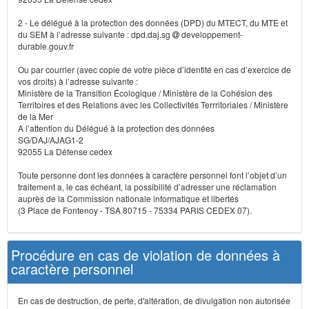
2 - Le délégué à la protection des données (DPD) du MTECT, du MTE et
du SEM à l’adresse suivante : dpd.daj.sg
developpement-
durable.gouv.fr
Ou par courrier (avec copie de votre pièce d’identité en cas d’exercice de
vos droits) à l’adresse suivante :
Ministère de la Transition Écologique / Ministère de la Cohésion des
Territoires et des Relations avec les Collectivités Terrritoriales / Ministère
de la Mer
A l’attention du Délégué à la protection des données
SG/DAJ/AJAG1-2
92055 La Défense cedex
Toute personne dont les données à caractère personnel font l’objet d’un
traitement a, le cas échéant, la possibilité d’adresser une réclamation
auprès de la Commission nationale informatique et libertés
(3 Place de Fontenoy - TSA 80715 - 75334 PARIS CEDEX 07).
Procédure en cas de violation de données à
caractère personnel
En cas de destruction, de perte, d'altération, de divulgation non autorisée