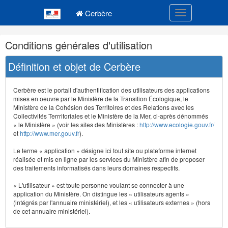
Navigation
Menu principal
principale
Cerbère
Toggle navigatio
Navigation
Conditions générales d'utilisation
et
outils
Définition et objet de Cerbère
annexes
Cerbère est le portail d'authentification des utilisateurs des applications
mises en oeuvre par le Ministère de la Transition Écologique, le
Ministère de la Cohésion des Territoires et des Relations avec les
Collectivités Terrritoriales et le Ministère de la Mer, ci-après dénommés
« le Ministère » (voir les sites des Ministères :
http://www.ecologie.gouv.fr/
et
http://www.mer.gouv.fr
).
Le terme « application » désigne ici tout site ou plateforme internet
réalisée et mis en ligne par les services du Ministère afin de proposer
des traitements informatisés dans leurs domaines respectifs.
« L'utilisateur » est toute personne voulant se connecter à une
application du Ministère. On distingue les « utilisateurs agents »
(intégrés par l'annuaire ministériel), et les « utilisateurs externes » (hors
de cet annuaire ministériel).