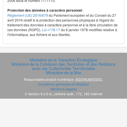
2006 sous le numéro 1171110.
Protection des données à caractère personnel
Règlement (UE) 2016/679
du Parlement européen et du Conseil du 27
avril 2016 relatif à la protection des personnes physiques à l'égard du
traitement des données à caractère personnel et à la libre circulation de
ces données (RGPD).
Loi n°78-17
du 6 janvier 1978 modifiée relative à
l'informatique, aux fichiers et aux libertés.
Ministère de la Transition Écologique
Ministère de la Cohésion des Territoires et des Relations
avec les Collectivités Terrritoriales
Ministère de la Mer
Responsable produit numérique
SG/DNUM/DSGC
.
Conditions générales d'utilisation
Mentions légales
© Version 6.4.5-tc_cerbere-auth_172_182-internet