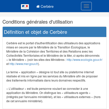
Navigation
Menu principal
principale
Cerbère
Toggle navigatio
Navigation
Conditions générales d'utilisation
et
outils
Définition et objet de Cerbère
annexes
Cerbère est le portail d'authentification des utilisateurs des applications
mises en oeuvre par le Ministère de la Transition Écologique, le
Ministère de la Cohésion des Territoires et des Relations avec les
Collectivités Terrritoriales et le Ministère de la Mer, ci-après dénommés
« le Ministère » (voir les sites des Ministères :
http://www.ecologie.gouv.fr/
et
http://www.mer.gouv.fr
).
Le terme « application » désigne ici tout site ou plateforme internet
réalisée et mis en ligne par les services du Ministère afin de proposer
des traitements informatisés dans leurs domaines respectifs.
« L'utilisateur » est toute personne voulant se connecter à une
application du Ministère. On distingue les « utilisateurs agents »
(intégrés par l'annuaire ministériel), et les « utilisateurs externes » (hors
de cet annuaire ministériel).