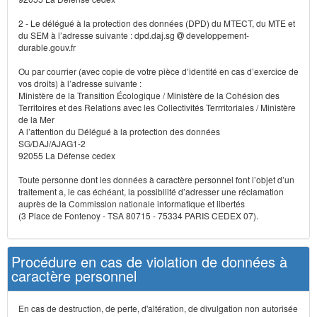
2 - Le délégué à la protection des données (DPD) du MTECT, du MTE et
du SEM à l’adresse suivante : dpd.daj.sg
developpement-
durable.gouv.fr
Ou par courrier (avec copie de votre pièce d’identité en cas d’exercice de
vos droits) à l’adresse suivante :
Ministère de la Transition Écologique / Ministère de la Cohésion des
Territoires et des Relations avec les Collectivités Terrritoriales / Ministère
de la Mer
A l’attention du Délégué à la protection des données
SG/DAJ/AJAG1-2
92055 La Défense cedex
Toute personne dont les données à caractère personnel font l’objet d’un
traitement a, le cas échéant, la possibilité d’adresser une réclamation
auprès de la Commission nationale informatique et libertés
(3 Place de Fontenoy - TSA 80715 - 75334 PARIS CEDEX 07).
Procédure en cas de violation de données à
caractère personnel
En cas de destruction, de perte, d'altération, de divulgation non autorisée