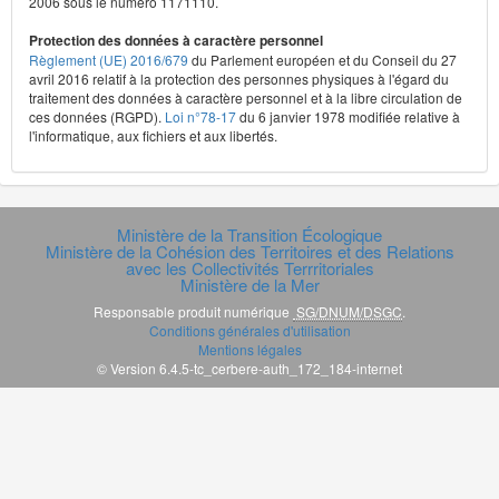
2006 sous le numéro 1171110.
Protection des données à caractère personnel
Règlement (UE) 2016/679
du Parlement européen et du Conseil du 27
avril 2016 relatif à la protection des personnes physiques à l'égard du
traitement des données à caractère personnel et à la libre circulation de
ces données (RGPD).
Loi n°78-17
du 6 janvier 1978 modifiée relative à
l'informatique, aux fichiers et aux libertés.
Ministère de la Transition Écologique
Ministère de la Cohésion des Territoires et des Relations
avec les Collectivités Terrritoriales
Ministère de la Mer
Responsable produit numérique
SG/DNUM/DSGC
.
Conditions générales d'utilisation
Mentions légales
© Version 6.4.5-tc_cerbere-auth_172_184-internet