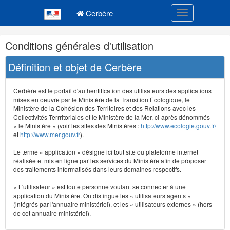
Navigation
Menu principal
principale
Cerbère
Toggle navigatio
Navigation
Conditions générales d'utilisation
et
outils
Définition et objet de Cerbère
annexes
Cerbère est le portail d'authentification des utilisateurs des applications
mises en oeuvre par le Ministère de la Transition Écologique, le
Ministère de la Cohésion des Territoires et des Relations avec les
Collectivités Terrritoriales et le Ministère de la Mer, ci-après dénommés
« le Ministère » (voir les sites des Ministères :
http://www.ecologie.gouv.fr/
et
http://www.mer.gouv.fr
).
Le terme « application » désigne ici tout site ou plateforme internet
réalisée et mis en ligne par les services du Ministère afin de proposer
des traitements informatisés dans leurs domaines respectifs.
« L'utilisateur » est toute personne voulant se connecter à une
application du Ministère. On distingue les « utilisateurs agents »
(intégrés par l'annuaire ministériel), et les « utilisateurs externes » (hors
de cet annuaire ministériel).