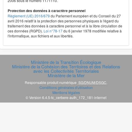
2006 sous le numéro 1171110.
Protection des données à caractère personnel
Règlement (UE) 2016/679
du Parlement européen et du Conseil du 27
avril 2016 relatif à la protection des personnes physiques à l'égard du
traitement des données à caractère personnel et à la libre circulation de
ces données (RGPD).
Loi n°78-17
du 6 janvier 1978 modifiée relative à
l'informatique, aux fichiers et aux libertés.
Ministère de la Transition Écologique
Ministère de la Cohésion des Territoires et des Relations
avec les Collectivités Terrritoriales
Ministère de la Mer
Responsable produit numérique
SG/DNUM/DSGC
.
Conditions générales d'utilisation
Mentions légales
© Version 6.4.5-tc_cerbere-auth_172_181-internet