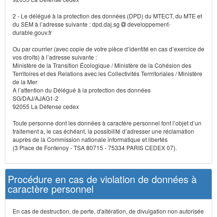
2 - Le délégué à la protection des données (DPD) du MTECT, du MTE et
du SEM à l’adresse suivante : dpd.daj.sg
developpement-
durable.gouv.fr
Ou par courrier (avec copie de votre pièce d’identité en cas d’exercice de
vos droits) à l’adresse suivante :
Ministère de la Transition Écologique / Ministère de la Cohésion des
Territoires et des Relations avec les Collectivités Terrritoriales / Ministère
de la Mer
A l’attention du Délégué à la protection des données
SG/DAJ/AJAG1-2
92055 La Défense cedex
Toute personne dont les données à caractère personnel font l’objet d’un
traitement a, le cas échéant, la possibilité d’adresser une réclamation
auprès de la Commission nationale informatique et libertés
(3 Place de Fontenoy - TSA 80715 - 75334 PARIS CEDEX 07).
Procédure en cas de violation de données à
caractère personnel
En cas de destruction, de perte, d'altération, de divulgation non autorisée