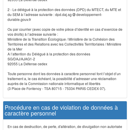
2 - Le délégué à la protection des données (DPD) du MTECT, du MTE et
du SEM à l’adresse suivante : dpd.daj.sg
developpement-
durable.gouv.fr
Ou par courrier (avec copie de votre pièce d’identité en cas d’exercice de
vos droits) à l’adresse suivante :
Ministère de la Transition Écologique / Ministère de la Cohésion des
Territoires et des Relations avec les Collectivités Terrritoriales / Ministère
de la Mer
A l’attention du Délégué à la protection des données
SG/DAJ/AJAG1-2
92055 La Défense cedex
Toute personne dont les données à caractère personnel font l’objet d’un
traitement a, le cas échéant, la possibilité d’adresser une réclamation
auprès de la Commission nationale informatique et libertés
(3 Place de Fontenoy - TSA 80715 - 75334 PARIS CEDEX 07).
Procédure en cas de violation de données à
caractère personnel
En cas de destruction, de perte, d'altération, de divulgation non autorisée