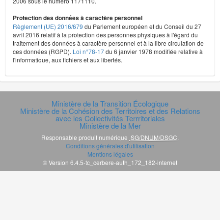
2006 sous le numéro 1171110.
Protection des données à caractère personnel
Règlement (UE) 2016/679
du Parlement européen et du Conseil du 27
avril 2016 relatif à la protection des personnes physiques à l'égard du
traitement des données à caractère personnel et à la libre circulation de
ces données (RGPD).
Loi n°78-17
du 6 janvier 1978 modifiée relative à
l'informatique, aux fichiers et aux libertés.
Ministère de la Transition Écologique
Ministère de la Cohésion des Territoires et des Relations
avec les Collectivités Terrritoriales
Ministère de la Mer
Responsable produit numérique
SG/DNUM/DSGC
.
Conditions générales d'utilisation
Mentions légales
© Version 6.4.5-tc_cerbere-auth_172_182-internet