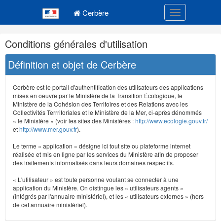
Navigation
Menu principal
principale
Cerbère
Toggle navigatio
Navigation
Conditions générales d'utilisation
et
outils
Définition et objet de Cerbère
annexes
Cerbère est le portail d'authentification des utilisateurs des applications
mises en oeuvre par le Ministère de la Transition Écologique, le
Ministère de la Cohésion des Territoires et des Relations avec les
Collectivités Terrritoriales et le Ministère de la Mer, ci-après dénommés
« le Ministère » (voir les sites des Ministères :
http://www.ecologie.gouv.fr/
et
http://www.mer.gouv.fr
).
Le terme « application » désigne ici tout site ou plateforme internet
réalisée et mis en ligne par les services du Ministère afin de proposer
des traitements informatisés dans leurs domaines respectifs.
« L'utilisateur » est toute personne voulant se connecter à une
application du Ministère. On distingue les « utilisateurs agents »
(intégrés par l'annuaire ministériel), et les « utilisateurs externes » (hors
de cet annuaire ministériel).