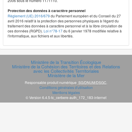
2006 sous le numéro 1171110.
Protection des données à caractère personnel
Règlement (UE) 2016/679
du Parlement européen et du Conseil du 27
avril 2016 relatif à la protection des personnes physiques à l'égard du
traitement des données à caractère personnel et à la libre circulation de
ces données (RGPD).
Loi n°78-17
du 6 janvier 1978 modifiée relative à
l'informatique, aux fichiers et aux libertés.
Ministère de la Transition Écologique
Ministère de la Cohésion des Territoires et des Relations
avec les Collectivités Terrritoriales
Ministère de la Mer
Responsable produit numérique
SG/DNUM/DSGC
.
Conditions générales d'utilisation
Mentions légales
© Version 6.4.5-tc_cerbere-auth_172_183-internet