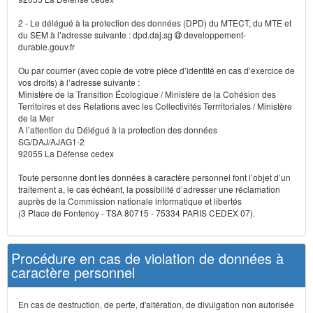
2 - Le délégué à la protection des données (DPD) du MTECT, du MTE et
du SEM à l’adresse suivante : dpd.daj.sg
developpement-
durable.gouv.fr
Ou par courrier (avec copie de votre pièce d’identité en cas d’exercice de
vos droits) à l’adresse suivante :
Ministère de la Transition Écologique / Ministère de la Cohésion des
Territoires et des Relations avec les Collectivités Terrritoriales / Ministère
de la Mer
A l’attention du Délégué à la protection des données
SG/DAJ/AJAG1-2
92055 La Défense cedex
Toute personne dont les données à caractère personnel font l’objet d’un
traitement a, le cas échéant, la possibilité d’adresser une réclamation
auprès de la Commission nationale informatique et libertés
(3 Place de Fontenoy - TSA 80715 - 75334 PARIS CEDEX 07).
Procédure en cas de violation de données à
caractère personnel
En cas de destruction, de perte, d'altération, de divulgation non autorisée