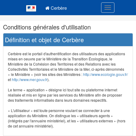
Navigation
Menu principal
principale
Cerbère
Toggle navigatio
Navigation
Conditions générales d'utilisation
et
outils
Définition et objet de Cerbère
annexes
Cerbère est le portail d'authentification des utilisateurs des applications
mises en oeuvre par le Ministère de la Transition Écologique, le
Ministère de la Cohésion des Territoires et des Relations avec les
Collectivités Terrritoriales et le Ministère de la Mer, ci-après dénommés
« le Ministère » (voir les sites des Ministères :
http://www.ecologie.gouv.fr/
et
http://www.mer.gouv.fr
).
Le terme « application » désigne ici tout site ou plateforme internet
réalisée et mis en ligne par les services du Ministère afin de proposer
des traitements informatisés dans leurs domaines respectifs.
« L'utilisateur » est toute personne voulant se connecter à une
application du Ministère. On distingue les « utilisateurs agents »
(intégrés par l'annuaire ministériel), et les « utilisateurs externes » (hors
de cet annuaire ministériel).