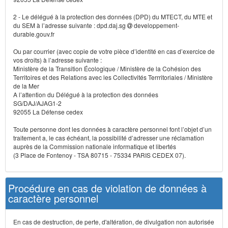
2 - Le délégué à la protection des données (DPD) du MTECT, du MTE et
du SEM à l’adresse suivante : dpd.daj.sg
developpement-
durable.gouv.fr
Ou par courrier (avec copie de votre pièce d’identité en cas d’exercice de
vos droits) à l’adresse suivante :
Ministère de la Transition Écologique / Ministère de la Cohésion des
Territoires et des Relations avec les Collectivités Terrritoriales / Ministère
de la Mer
A l’attention du Délégué à la protection des données
SG/DAJ/AJAG1-2
92055 La Défense cedex
Toute personne dont les données à caractère personnel font l’objet d’un
traitement a, le cas échéant, la possibilité d’adresser une réclamation
auprès de la Commission nationale informatique et libertés
(3 Place de Fontenoy - TSA 80715 - 75334 PARIS CEDEX 07).
Procédure en cas de violation de données à
caractère personnel
En cas de destruction, de perte, d'altération, de divulgation non autorisée