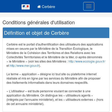
Navigation
Menu principal
principale
Cerbère
Toggle navigatio
Navigation
Conditions générales d'utilisation
et
outils
Définition et objet de Cerbère
annexes
Cerbère est le portail d'authentification des utilisateurs des applications
mises en oeuvre par le Ministère de la Transition Écologique, le
Ministère de la Cohésion des Territoires et des Relations avec les
Collectivités Terrritoriales et le Ministère de la Mer, ci-après dénommés
« le Ministère » (voir les sites des Ministères :
http://www.ecologie.gouv.fr/
et
http://www.mer.gouv.fr
).
Le terme « application » désigne ici tout site ou plateforme internet
réalisée et mis en ligne par les services du Ministère afin de proposer
des traitements informatisés dans leurs domaines respectifs.
« L'utilisateur » est toute personne voulant se connecter à une
application du Ministère. On distingue les « utilisateurs agents »
(intégrés par l'annuaire ministériel), et les « utilisateurs externes » (hors
de cet annuaire ministériel).