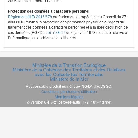
2006 sous le numéro 1171110.
Protection des données à caractère personnel
Règlement (UE) 2016/679
du Parlement européen et du Conseil du 27
avril 2016 relatif à la protection des personnes physiques à l'égard du
traitement des données à caractère personnel et à la libre circulation de
ces données (RGPD).
Loi n°78-17
du 6 janvier 1978 modifiée relative à
l'informatique, aux fichiers et aux libertés.
Ministère de la Transition Écologique
Ministère de la Cohésion des Territoires et des Relations
avec les Collectivités Terrritoriales
Ministère de la Mer
Responsable produit numérique
SG/DNUM/DSGC
.
Conditions générales d'utilisation
Mentions légales
© Version 6.4.5-tc_cerbere-auth_172_181-internet