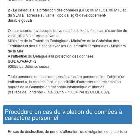
2 - Le délégué à la protection des données (DPD) du MTECT, du MTE et
du SEM à l’adresse suivante : dpd.daj.sg
developpement-
durable.gouv.fr
Ou par courrier (avec copie de votre pièce d’identité en cas d’exercice de
vos droits) à l’adresse suivante :
Ministère de la Transition Écologique / Ministère de la Cohésion des
Territoires et des Relations avec les Collectivités Terrritoriales / Ministère
de la Mer
A l’attention du Délégué à la protection des données
SG/DAJ/AJAG1-2
92055 La Défense cedex
Toute personne dont les données à caractère personnel font l’objet d’un
traitement a, le cas échéant, la possibilité d’adresser une réclamation
auprès de la Commission nationale informatique et libertés
(3 Place de Fontenoy - TSA 80715 - 75334 PARIS CEDEX 07).
Procédure en cas de violation de données à
caractère personnel
En cas de destruction, de perte, d'altération, de divulgation non autorisée