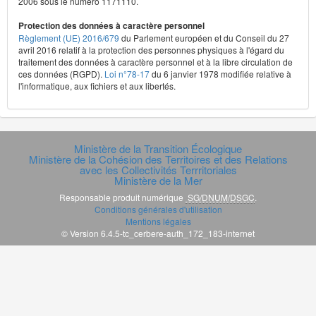
2006 sous le numéro 1171110.
Protection des données à caractère personnel
Règlement (UE) 2016/679
du Parlement européen et du Conseil du 27
avril 2016 relatif à la protection des personnes physiques à l'égard du
traitement des données à caractère personnel et à la libre circulation de
ces données (RGPD).
Loi n°78-17
du 6 janvier 1978 modifiée relative à
l'informatique, aux fichiers et aux libertés.
Ministère de la Transition Écologique
Ministère de la Cohésion des Territoires et des Relations
avec les Collectivités Terrritoriales
Ministère de la Mer
Responsable produit numérique
SG/DNUM/DSGC
.
Conditions générales d'utilisation
Mentions légales
© Version 6.4.5-tc_cerbere-auth_172_183-internet