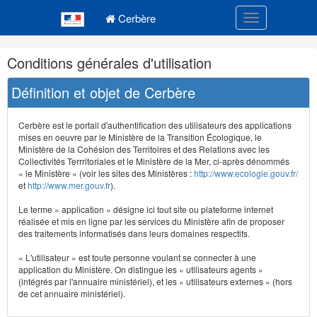
Navigation
Menu principal
principale
Cerbère
Toggle navigatio
Navigation
Conditions générales d'utilisation
et
outils
Définition et objet de Cerbère
annexes
Cerbère est le portail d'authentification des utilisateurs des applications
mises en oeuvre par le Ministère de la Transition Écologique, le
Ministère de la Cohésion des Territoires et des Relations avec les
Collectivités Terrritoriales et le Ministère de la Mer, ci-après dénommés
« le Ministère » (voir les sites des Ministères :
http://www.ecologie.gouv.fr/
et
http://www.mer.gouv.fr
).
Le terme « application » désigne ici tout site ou plateforme internet
réalisée et mis en ligne par les services du Ministère afin de proposer
des traitements informatisés dans leurs domaines respectifs.
« L'utilisateur » est toute personne voulant se connecter à une
application du Ministère. On distingue les « utilisateurs agents »
(intégrés par l'annuaire ministériel), et les « utilisateurs externes » (hors
de cet annuaire ministériel).