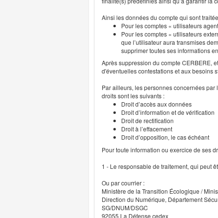
finalité(s) prédéfinies ainsi qu’à garantir l
Ainsi les données du compte qui sont traité
Pour les comptes « utilisateurs agent
Pour les comptes « utilisateurs exter
que l’utilisateur aura transmises deme
supprimer toutes ses informations 
Après suppression du compte CERBERE, et p
d'éventuelles contestations et aux besoins s
Par ailleurs, les personnes concernées par l
droits sont les suivants :
Droit d’accès aux données
Droit d’information et de vérification
Droit de rectification
Droit à l’effacement
Droit d’opposition, le cas échéant
Pour toute information ou exercice de ses droi
1 - Le responsable de traitement, qui peut ê
Ou par courrier :
Ministère de la Transition Écologique / Minis
Direction du Numérique, Département Sécu
SG/DNUM/DSGC
92055 La Défense cedex