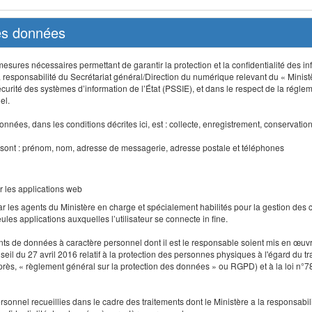
des données
sures nécessaires permettant de garantir la protection et la confidentialité des info
 responsabilité du Secrétariat général/Direction du numérique relevant du « Minist
curité des systèmes d’information de l’État (PSSIE), et dans le respect de la régle
el.
nnées, dans les conditions décrites ici, est : collecte, enregistrement, conservatio
 sont : prénom, nom, adresse de messagerie, adresse postale et téléphones
r les applications web
r les agents du Ministère en charge et spécialement habilités pour la gestion des
seules applications auxquelles l’utilisateur se connecte in fine.
ents de données à caractère personnel dont il est le responsable soient mis en œ
l du 27 avril 2016 relatif à la protection des personnes physiques à l'égard du 
-après, « règlement général sur la protection des données » ou RGPD) et à la loi n°7
 personnel recueillies dans le cadre des traitements dont le Ministère a la responsabi