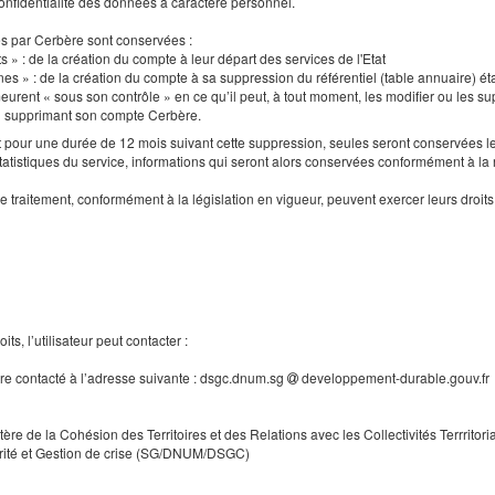
a confidentialité des données à caractère personnel.
es par Cerbère sont conservées :
s » : de la création du compte à leur départ des services de l'Etat
nes » : de la création du compte à sa suppression du référentiel (table annuaire) ét
urent « sous son contrôle » en ce qu’il peut, à tout moment, les modifier ou les supp
en supprimant son compte Cerbère.
our une durée de 12 mois suivant cette suppression, seules seront conservées le
tatistiques du service, informations qui seront alors conservées conformément à la
e traitement, conformément à la législation en vigueur, peuvent exercer leurs droi
ts, l’utilisateur peut contacter :
tre contacté à l’adresse suivante : dsgc.dnum.sg
developpement-durable.gouv.fr
tère de la Cohésion des Territoires et des Relations avec les Collectivités Terrritori
rité et Gestion de crise (SG/DNUM/DSGC)