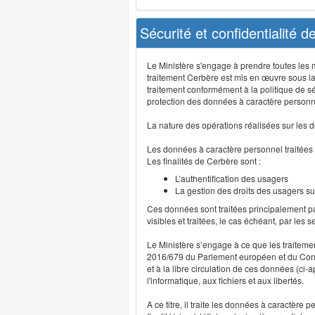
Sécurité et confidentialité 
Le Ministère s'engage à prendre toutes les me
traitement Cerbère est mis en œuvre sous la
traitement conformément à la politique de sé
protection des données à caractère personn
La nature des opérations réalisées sur les do
Les données à caractère personnel traitées
Les finalités de Cerbère sont :
L’authentification des usagers
La gestion des droits des usagers su
Ces données sont traitées principalement pa
visibles et traitées, le cas échéant, par les 
Le Ministère s’engage à ce que les traitem
2016/679 du Parlement européen et du Consei
et à la libre circulation de ces données (ci
l'informatique, aux fichiers et aux libertés.
A ce titre, il traite les données à caractère