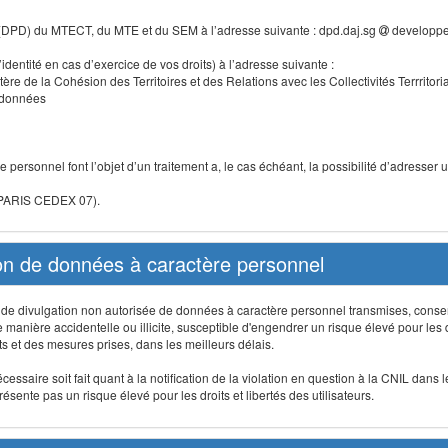
 (DPD) du MTECT, du MTE et du SEM à l’adresse suivante : dpd.daj.sg
developpe
identité en cas d’exercice de vos droits) à l’adresse suivante :
tère de la Cohésion des Territoires et des Relations avec les Collectivités Terrritori
s données
 personnel font l’objet d’un traitement a, le cas échéant, la possibilité d’adresse
 PARIS CEDEX 07).
ion de données à caractère personnel
on, de divulgation non autorisée de données à caractère personnel transmises, conse
anière accidentelle ou illicite, susceptible d'engendrer un risque élevé pour les droi
s et des mesures prises, dans les meilleurs délais.
ssaire soit fait quant à la notification de la violation en question à la CNIL dans 
sente pas un risque élevé pour les droits et libertés des utilisateurs.