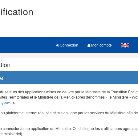
ification
Connexion
Mon compte
tion
re
 utilisateurs des applications mises en oeuvre par le Ministère de la Transition Éco
vités Terrritoriales et le Ministère de la Mer, ci-après dénommés « le Ministère » (voi
.gouv.fr
).
e ou plateforme internet réalisée et mis en ligne par les services du Ministère afin 
e connecter à une application du Ministère. On distingue les « utilisateurs agents » (
e ministériel).