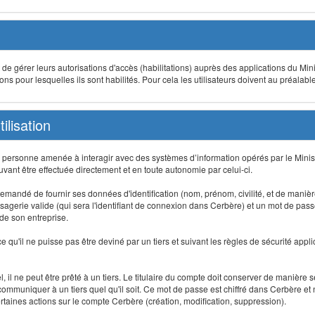
t de gérer leurs autorisations d'accès (habilitations) auprès des applications du Mini
s pour lesquelles ils sont habilités. Pour cela les utilisateurs doivent au préalabl
ilisation
te personne amenée à interagir avec des systèmes d’information opérés par le Minis
uvant être effectuée directement et en toute autonomie par celui-ci.
 est demandé de fournir ses données d'identification (nom, prénom, civilité, et de maniè
agerie valide (qui sera l'identifiant de connexion dans Cerbère) et un mot de passe pe
 de son entreprise.
e qu'il ne puisse pas être deviné par un tiers et suivant les règles de sécurité appl
 il ne peut être prêté à un tiers. Le titulaire du compte doit conserver de manière s
mmuniquer à un tiers quel qu'il soit. Ce mot de passe est chiffré dans Cerbère et 
taines actions sur le compte Cerbère (création, modification, suppression).