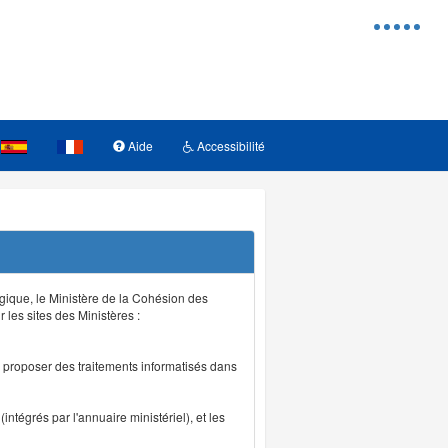
Menu
d'access
Aide
Accessibilité
logique, le Ministère de la Cohésion des
r les sites des Ministères :
de proposer des traitements informatisés dans
intégrés par l'annuaire ministériel), et les