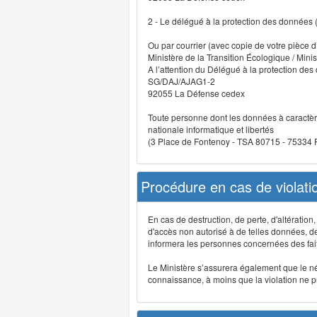
2 - Le délégué à la protection des données
Ou par courrier (avec copie de votre pièce d’
Ministère de la Transition Écologique / Minis
A l’attention du Délégué à la protection de
SG/DAJ/AJAG1-2
92055 La Défense cedex
Toute personne dont les données à caractère
nationale informatique et libertés
(3 Place de Fontenoy - TSA 80715 - 75334
Procédure en cas de violat
En cas de destruction, de perte, d'altérati
d'accès non autorisé à de telles données, de m
informera les personnes concernées des fait
Le Ministère s’assurera également que le néce
connaissance, à moins que la violation ne pré