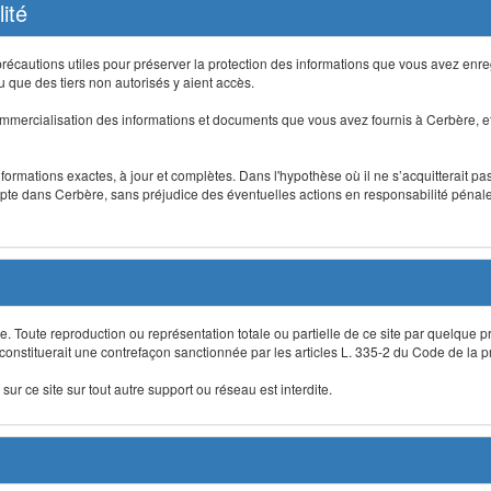
ité
précautions utiles pour préserver la protection des informations que vous avez en
que des tiers non autorisés y aient accès.
mmercialisation des informations et documents que vous avez fournis à Cerbère, et
informations exactes, à jour et complètes. Dans l'hypothèse où il ne s’acquitterait p
te dans Cerbère, sans préjudice des éventuelles actions en responsabilité pénale 
re. Toute reproduction ou représentation totale ou partielle de ce site par quelque p
 constituerait une contrefaçon sanctionnée par les articles L. 335-2 du Code de la pro
sur ce site sur tout autre support ou réseau est interdite.