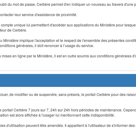
 d'oubli du mot de passe, Cerbère permet d'en indiquer un nouveau au travers d'une
 contacter leur service d'assistance de proximité.
un compte unique lui permettant d'accèder aux applications du Ministère pour lesquelle
ateur de Cerbère.
du Ministère implique l'acceptation et le respect de l'ensemble des présentes condition
onditions générales, il doit renoncer à l’usage du service.
 mises en ligne par le Ministère, il est en outre soumis aux conditions générales d'
évoluer, de modifier ou de suspendre, sans préavis, le portail Cerbère pour des rais
 le portail Cerbère 7 jours sur 7, 24h sur 24h hors périodes de maintenance. Cepend
ion est alors affichée à l'usager lui mentionnant cette indisponibilité.
 d'utilisation peuvent être amendés. Il appartient à l'utilisateur de s'informer des 