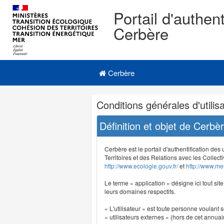
Portail d'authent
Cerbère
Navigation
Menu principal
principale
Cerbère
Navigation
Conditions générales d'utilisa
et
outils
Définition et objet de Cerbè
annexes
Cerbère est le portail d'authentification des
Territoires et des Relations avec les Collecti
http://www.ecologie.gouv.fr/
et
http://www.mer
Le terme « application » désigne ici tout sit
leurs domaines respectifs.
« L'utilisateur » est toute personne voulant s
« utilisateurs externes » (hors de cet annuair