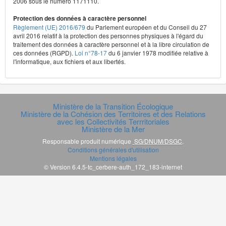
2006 sous le numéro 1171110.
Protection des données à caractère personnel
Règlement (UE) 2016/679
du Parlement européen et du Conseil du 27
avril 2016 relatif à la protection des personnes physiques à l'égard du
traitement des données à caractère personnel et à la libre circulation de
ces données (RGPD).
Loi n°78-17
du 6 janvier 1978 modifiée relative à
l'informatique, aux fichiers et aux libertés.
Ministère de la Transition Écologique
Ministère de la Cohésion des Territoires et des Relations
avec les Collectivités Terrritoriales
Ministère de la Mer
Responsable produit numérique
SG/DNUM/DSGC
.
Conditions générales d'utilisation
Mentions légales
© Version 6.4.5-tc_cerbere-auth_172_183-internet