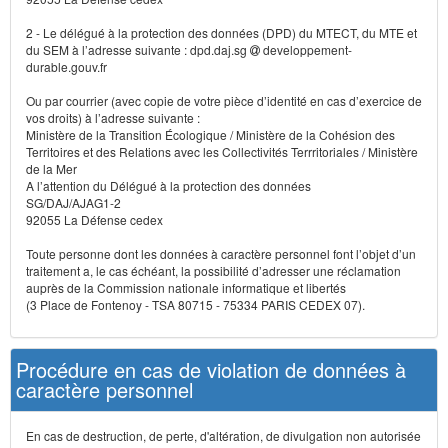
2 - Le délégué à la protection des données (DPD) du MTECT, du MTE et
du SEM à l’adresse suivante : dpd.daj.sg
developpement-
durable.gouv.fr
Ou par courrier (avec copie de votre pièce d’identité en cas d’exercice de
vos droits) à l’adresse suivante :
Ministère de la Transition Écologique / Ministère de la Cohésion des
Territoires et des Relations avec les Collectivités Terrritoriales / Ministère
de la Mer
A l’attention du Délégué à la protection des données
SG/DAJ/AJAG1-2
92055 La Défense cedex
Toute personne dont les données à caractère personnel font l’objet d’un
traitement a, le cas échéant, la possibilité d’adresser une réclamation
auprès de la Commission nationale informatique et libertés
(3 Place de Fontenoy - TSA 80715 - 75334 PARIS CEDEX 07).
Procédure en cas de violation de données à
caractère personnel
En cas de destruction, de perte, d'altération, de divulgation non autorisée