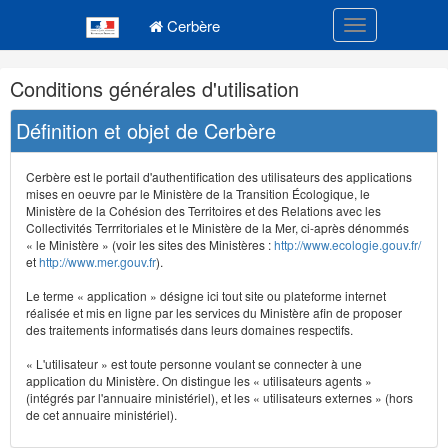
Navigation
Menu principal
principale
Cerbère
Toggle navigatio
Navigation
Conditions générales d'utilisation
et
outils
Définition et objet de Cerbère
annexes
Cerbère est le portail d'authentification des utilisateurs des applications
mises en oeuvre par le Ministère de la Transition Écologique, le
Ministère de la Cohésion des Territoires et des Relations avec les
Collectivités Terrritoriales et le Ministère de la Mer, ci-après dénommés
« le Ministère » (voir les sites des Ministères :
http://www.ecologie.gouv.fr/
et
http://www.mer.gouv.fr
).
Le terme « application » désigne ici tout site ou plateforme internet
réalisée et mis en ligne par les services du Ministère afin de proposer
des traitements informatisés dans leurs domaines respectifs.
« L'utilisateur » est toute personne voulant se connecter à une
application du Ministère. On distingue les « utilisateurs agents »
(intégrés par l'annuaire ministériel), et les « utilisateurs externes » (hors
de cet annuaire ministériel).