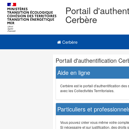
Portail d'authent
Cerbère
Navigation
Menu principal
principale
Cerbère
Navigation
Portail d'authentification Ce
et
outils
Aide en ligne
annexes
Cerbère est le portail d'authentification de
avec les Collectivités Terrritoriales.
Particuliers et professionnel
Vous pouvez créer vous même votre compte su
Si nécessaire et sur justification, des droi