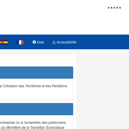
Menu
d'access
Aide
Accessibilité
la Cohésion des Territoires et des Relations
ntreprise ou à l'ensemble des particuliers.
s du Ministère de la Transition Écologique