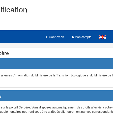
ification
Connexion
Mon compte
rbère
s systèmes d'information du Ministère de la Transition Écologique et du Ministère de 
s
r le portail Cerbère. Vous disposez automatiquement des droits affectés à votre e
ts supplémentaires pourront vous être attribués ultérieurement par vos correspondant