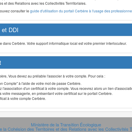
s et des Relations avec les Collectivités Terrritoriales.
pouvez consulter le
guide d'utilisation du portail Cerbère à l'usage des professionnel
et DDI
ans Cerbère. Votre support informatique local est votre premier interlocuteur.
t
Cerbère, Vous devez au prélable l'associer à votre compte. Pour cela :
n Compte" à l'aide de votre mot de passe Cerbère.
 l'association d'un certificat à votre compte. Vous recevrez alors un lien d'associa
 votre messagerie, en présentant votre certificat sur le portail Cerbère.
ificat à votre compte Cerbère.
Ministère de la Transition Écologique
e la Cohésion des Territoires et des Relations avec les Collectivités Te