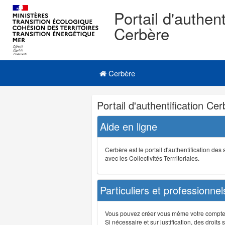
Portail d'authent
Cerbère
Navigation
Menu principal
principale
Cerbère
Navigation
Portail d'authentification Ce
et
outils
Aide en ligne
annexes
Cerbère est le portail d'authentification de
avec les Collectivités Terrritoriales.
Particuliers et professionnel
Vous pouvez créer vous même votre compte su
Si nécessaire et sur justification, des droi