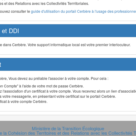
s et des Relations avec les Collectivités Terrritoriales.
pouvez consulter le
guide d'utilisation du portail Cerbère à l'usage des professionnel
et DDI
ans Cerbère. Votre support informatique local est votre premier interlocuteur.
t
Cerbère, Vous devez au prélable l'associer à votre compte. Pour cela :
n Compte" à l'aide de votre mot de passe Cerbère.
 l'association d'un certificat à votre compte. Vous recevrez alors un lien d'associa
 votre messagerie, en présentant votre certificat sur le portail Cerbère.
ificat à votre compte Cerbère.
Ministère de la Transition Écologique
e la Cohésion des Territoires et des Relations avec les Collectivités Te