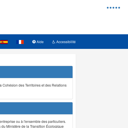
Menu
d'access
Aide
Accessibilité
la Cohésion des Territoires et des Relations
ntreprise ou à l'ensemble des particuliers.
s du Ministère de la Transition Écologique