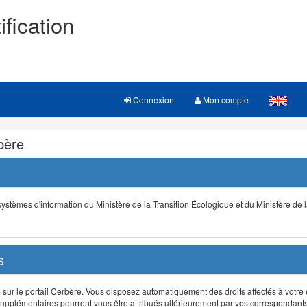
ification
Connexion
Mon compte
rbère
s systèmes d'information du Ministère de la Transition Écologique et du Ministère de 
s
r le portail Cerbère. Vous disposez automatiquement des droits affectés à votre e
ts supplémentaires pourront vous être attribués ultérieurement par vos correspondant