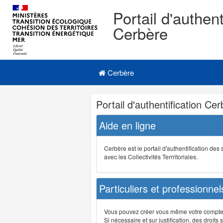
Portail d'authent
Cerbère
Navigation
Menu principal
principale
Cerbère
Navigation
Portail d'authentification Ce
et
outils
Aide en ligne
annexes
Cerbère est le portail d'authentification de
avec les Collectivités Terrritoriales.
Particuliers et professionnel
Vous pouvez créer vous même votre compte su
Si nécessaire et sur justification, des droi