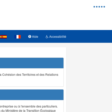
Menu
d'access
Aide
Accessibilité
la Cohésion des Territoires et des Relations
ntreprise ou à l'ensemble des particuliers.
s du Ministère de la Transition Écologique