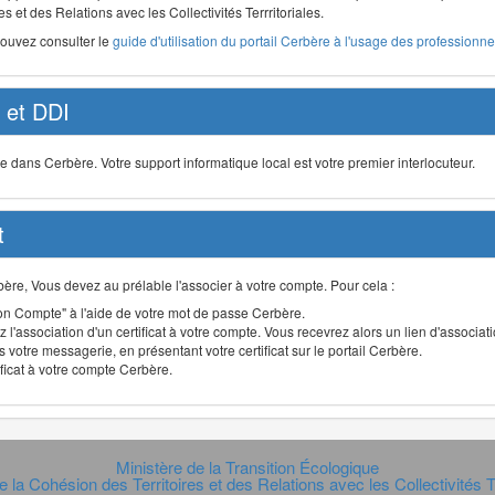
s et des Relations avec les Collectivités Terrritoriales.
pouvez consulter le
guide d'utilisation du portail Cerbère à l'usage des professionnel
et DDI
ans Cerbère. Votre support informatique local est votre premier interlocuteur.
t
Cerbère, Vous devez au prélable l'associer à votre compte. Pour cela :
n Compte" à l'aide de votre mot de passe Cerbère.
 l'association d'un certificat à votre compte. Vous recevrez alors un lien d'associa
 votre messagerie, en présentant votre certificat sur le portail Cerbère.
ificat à votre compte Cerbère.
Ministère de la Transition Écologique
e la Cohésion des Territoires et des Relations avec les Collectivités Te