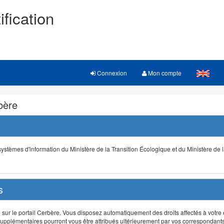
ification
Connexion
Mon compte
rbère
s systèmes d'information du Ministère de la Transition Écologique et du Ministère de 
s
r le portail Cerbère. Vous disposez automatiquement des droits affectés à votre e
ts supplémentaires pourront vous être attribués ultérieurement par vos correspondant