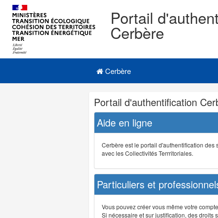
Portail d'authent
Cerbère
Navigation
Menu principal
principale
Cerbère
Navigation
Portail d'authentification Ce
et
outils
Aide en ligne
annexes
Cerbère est le portail d'authentification de
avec les Collectivités Terrritoriales.
Particuliers et professionnel
Vous pouvez créer vous même votre compte su
Si nécessaire et sur justification, des droi