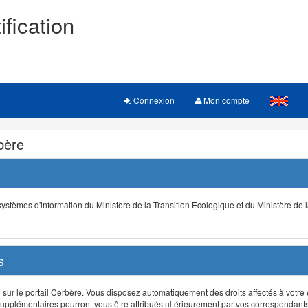
ification
Connexion
Mon compte
rbère
s systèmes d'information du Ministère de la Transition Écologique et du Ministère de 
s
r le portail Cerbère. Vous disposez automatiquement des droits affectés à votre e
ts supplémentaires pourront vous être attribués ultérieurement par vos correspondant