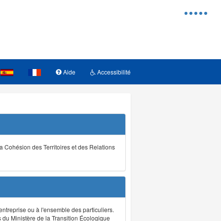
Menu
d'access
Aide
Accessibilité
la Cohésion des Territoires et des Relations
ntreprise ou à l'ensemble des particuliers.
s du Ministère de la Transition Écologique