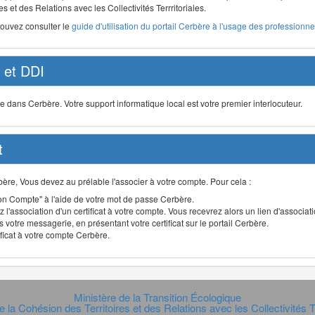
s et des Relations avec les Collectivités Terrritoriales.
pouvez consulter le
guide d'utilisation du portail Cerbère à l'usage des professionnel
et DDI
ans Cerbère. Votre support informatique local est votre premier interlocuteur.
t
Cerbère, Vous devez au prélable l'associer à votre compte. Pour cela :
n Compte" à l'aide de votre mot de passe Cerbère.
 l'association d'un certificat à votre compte. Vous recevrez alors un lien d'associa
 votre messagerie, en présentant votre certificat sur le portail Cerbère.
ificat à votre compte Cerbère.
Ministère de la Transition Écologique
e la Cohésion des Territoires et des Relations avec les Collectivités Te