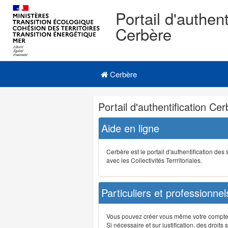
Portail d'authent
Cerbère
Navigation
Menu principal
principale
Cerbère
Navigation
Portail d'authentification Ce
et
outils
Aide en ligne
annexes
Cerbère est le portail d'authentification de
avec les Collectivités Terrritoriales.
Particuliers et professionnel
Vous pouvez créer vous même votre compte su
Si nécessaire et sur justification, des droi