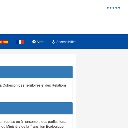
Menu
d'access
Aide
Accessibilité
la Cohésion des Territoires et des Relations
ntreprise ou à l'ensemble des particuliers.
s du Ministère de la Transition Écologique