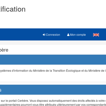
ification
Connexion
Mon compte
rbère
s systèmes d'information du Ministère de la Transition Écologique et du Ministère de 
s
r le portail Cerbère. Vous disposez automatiquement des droits affectés à votre e
ts supplémentaires pourront vous être attribués ultérieurement par vos correspondant