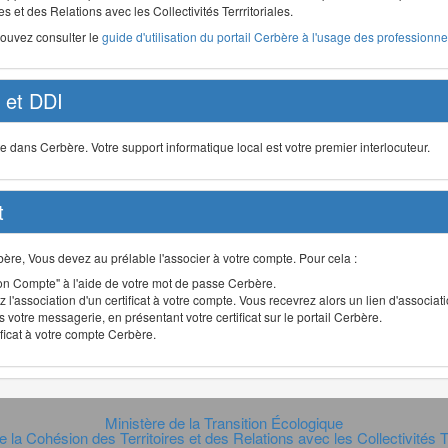
s et des Relations avec les Collectivités Terrritoriales.
pouvez consulter le
guide d'utilisation du portail Cerbère à l'usage des professionnel
et DDI
ans Cerbère. Votre support informatique local est votre premier interlocuteur.
t
Cerbère, Vous devez au prélable l'associer à votre compte. Pour cela :
n Compte" à l'aide de votre mot de passe Cerbère.
 l'association d'un certificat à votre compte. Vous recevrez alors un lien d'associa
 votre messagerie, en présentant votre certificat sur le portail Cerbère.
ificat à votre compte Cerbère.
Ministère de la Transition Écologique
e la Cohésion des Territoires et des Relations avec les Collectivités Te