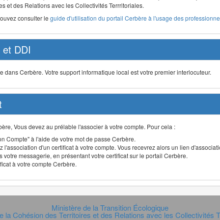
s et des Relations avec les Collectivités Terrritoriales.
pouvez consulter le
guide d'utilisation du portail Cerbère à l'usage des professionnel
et DDI
ans Cerbère. Votre support informatique local est votre premier interlocuteur.
t
Cerbère, Vous devez au prélable l'associer à votre compte. Pour cela :
n Compte" à l'aide de votre mot de passe Cerbère.
 l'association d'un certificat à votre compte. Vous recevrez alors un lien d'associa
 votre messagerie, en présentant votre certificat sur le portail Cerbère.
ificat à votre compte Cerbère.
Ministère de la Transition Écologique
e la Cohésion des Territoires et des Relations avec les Collectivités Te