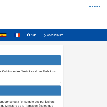
Menu
d'access
Aide
Accessibilité
la Cohésion des Territoires et des Relations
ntreprise ou à l'ensemble des particuliers.
s du Ministère de la Transition Écologique