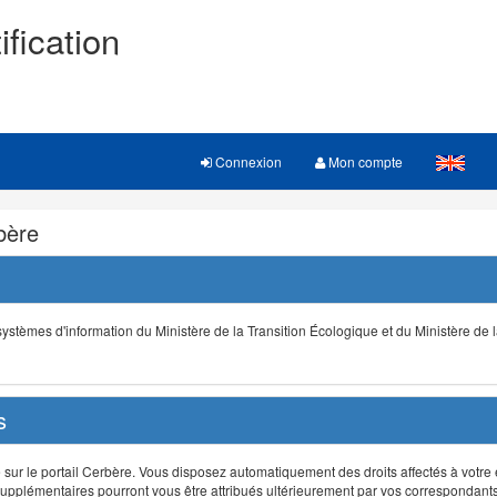
ification
Connexion
Mon compte
rbère
s systèmes d'information du Ministère de la Transition Écologique et du Ministère de 
s
r le portail Cerbère. Vous disposez automatiquement des droits affectés à votre e
ts supplémentaires pourront vous être attribués ultérieurement par vos correspondant