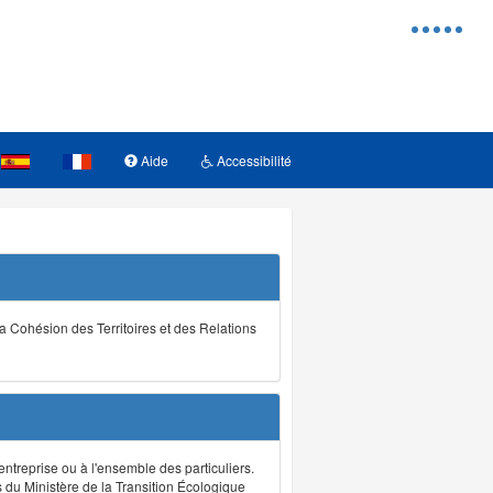
Menu
d'access
Aide
Accessibilité
la Cohésion des Territoires et des Relations
ntreprise ou à l'ensemble des particuliers.
s du Ministère de la Transition Écologique