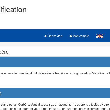
ification
Connexion
Mon compte
rbère
s systèmes d'information du Ministère de la Transition Écologique et du Ministère de 
s
r le portail Cerbère. Vous disposez automatiquement des droits affectés à votre e
ts supplémentaires pourront vous être attribués ultérieurement par vos correspondant