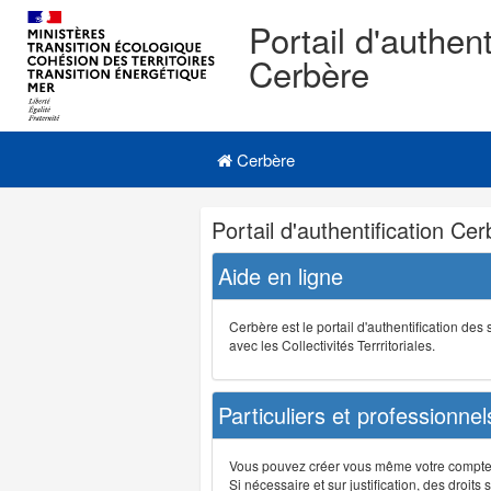
Portail d'authent
Cerbère
Navigation
Menu principal
principale
Cerbère
Navigation
Portail d'authentification Ce
et
outils
Aide en ligne
annexes
Cerbère est le portail d'authentification de
avec les Collectivités Terrritoriales.
Particuliers et professionnel
Vous pouvez créer vous même votre compte su
Si nécessaire et sur justification, des droi