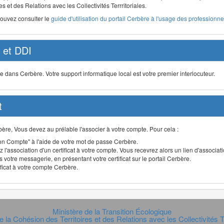
s et des Relations avec les Collectivités Terrritoriales.
pouvez consulter le
guide d'utilisation du portail Cerbère à l'usage des professionnel
et DDI
ans Cerbère. Votre support informatique local est votre premier interlocuteur.
t
Cerbère, Vous devez au prélable l'associer à votre compte. Pour cela :
n Compte" à l'aide de votre mot de passe Cerbère.
 l'association d'un certificat à votre compte. Vous recevrez alors un lien d'associa
 votre messagerie, en présentant votre certificat sur le portail Cerbère.
ificat à votre compte Cerbère.
Ministère de la Transition Écologique
e la Cohésion des Territoires et des Relations avec les Collectivités Te