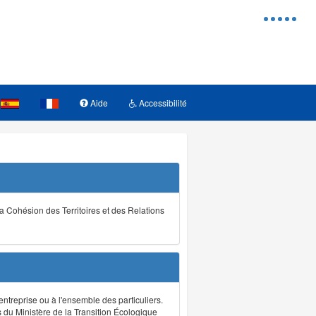
Menu
d'access
Aide
Accessibilité
la Cohésion des Territoires et des Relations
ntreprise ou à l'ensemble des particuliers.
s du Ministère de la Transition Écologique