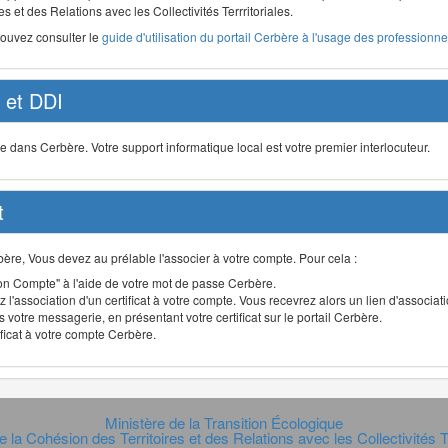
s et des Relations avec les Collectivités Terrritoriales.
pouvez consulter le
guide d'utilisation du portail Cerbère à l'usage des professionnel
et DDI
ans Cerbère. Votre support informatique local est votre premier interlocuteur.
t
Cerbère, Vous devez au prélable l'associer à votre compte. Pour cela :
n Compte" à l'aide de votre mot de passe Cerbère.
 l'association d'un certificat à votre compte. Vous recevrez alors un lien d'associa
 votre messagerie, en présentant votre certificat sur le portail Cerbère.
ificat à votre compte Cerbère.
Ministère de la Transition Écologique
e la Cohésion des Territoires et des Relations avec les Collectivités Te