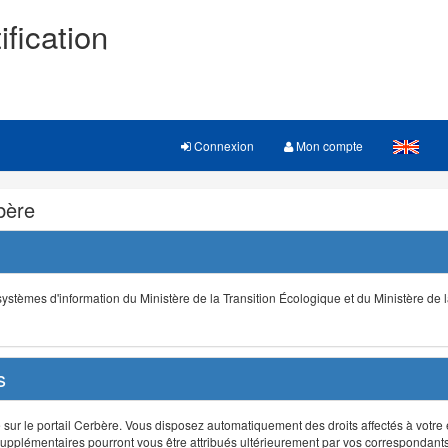
ification
Connexion
Mon compte
rbère
s systèmes d'information du Ministère de la Transition Écologique et du Ministère de 
s
r le portail Cerbère. Vous disposez automatiquement des droits affectés à votre e
ts supplémentaires pourront vous être attribués ultérieurement par vos correspondant