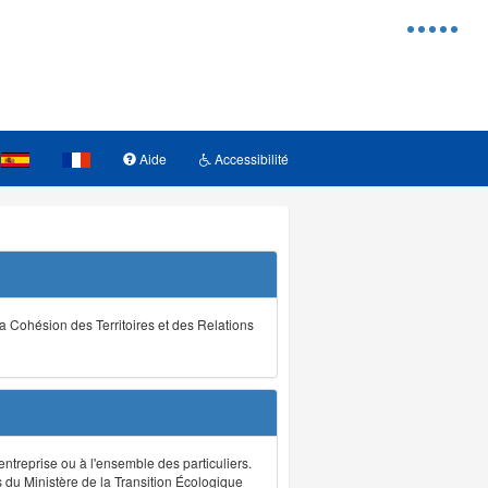
Menu
d'access
Aide
Accessibilité
la Cohésion des Territoires et des Relations
ntreprise ou à l'ensemble des particuliers.
s du Ministère de la Transition Écologique