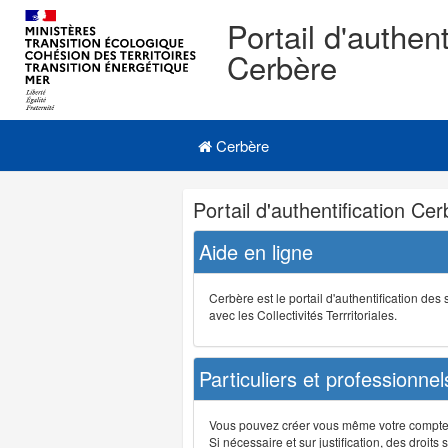
Portail d'authent
Cerbère
Navigation
Menu principal
principale
Cerbère
Navigation
Portail d'authentification Ce
et
outils
Aide en ligne
annexes
Cerbère est le portail d'authentification de
avec les Collectivités Terrritoriales.
Particuliers et professionnel
Vous pouvez créer vous même votre compte su
Si nécessaire et sur justification, des droi