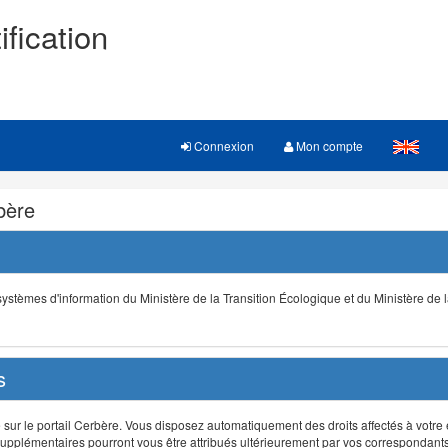
ification
Connexion
Mon compte
rbère
s systèmes d'information du Ministère de la Transition Écologique et du Ministère de 
s
r le portail Cerbère. Vous disposez automatiquement des droits affectés à votre e
ts supplémentaires pourront vous être attribués ultérieurement par vos correspondant