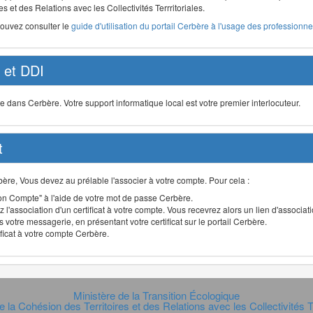
s et des Relations avec les Collectivités Terrritoriales.
pouvez consulter le
guide d'utilisation du portail Cerbère à l'usage des professionnel
et DDI
ans Cerbère. Votre support informatique local est votre premier interlocuteur.
t
Cerbère, Vous devez au prélable l'associer à votre compte. Pour cela :
n Compte" à l'aide de votre mot de passe Cerbère.
 l'association d'un certificat à votre compte. Vous recevrez alors un lien d'associa
 votre messagerie, en présentant votre certificat sur le portail Cerbère.
ificat à votre compte Cerbère.
Ministère de la Transition Écologique
e la Cohésion des Territoires et des Relations avec les Collectivités Te