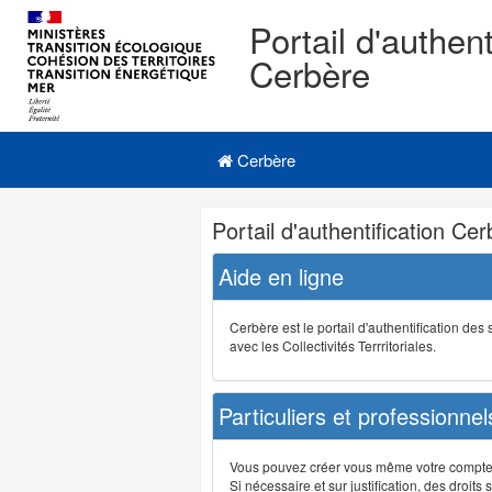
Portail d'authent
Cerbère
Navigation
Menu principal
principale
Cerbère
Navigation
Portail d'authentification Ce
et
outils
Aide en ligne
annexes
Cerbère est le portail d'authentification de
avec les Collectivités Terrritoriales.
Particuliers et professionnel
Vous pouvez créer vous même votre compte su
Si nécessaire et sur justification, des droi