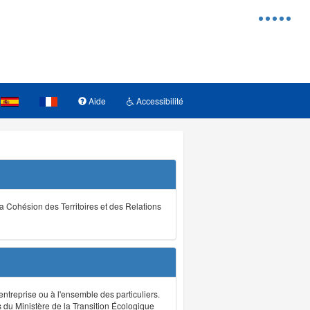
Menu
d'access
Aide
Accessibilité
la Cohésion des Territoires et des Relations
ntreprise ou à l'ensemble des particuliers.
s du Ministère de la Transition Écologique