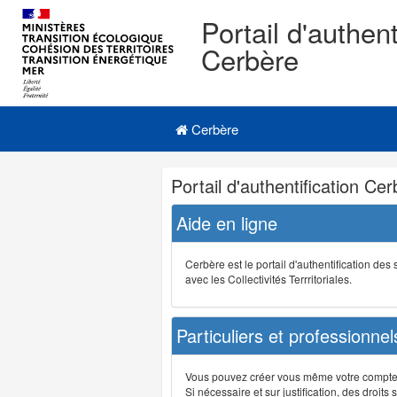
Portail d'authent
Cerbère
Navigation
Menu principal
principale
Cerbère
Navigation
Portail d'authentification Ce
et
outils
Aide en ligne
annexes
Cerbère est le portail d'authentification de
avec les Collectivités Terrritoriales.
Particuliers et professionnel
Vous pouvez créer vous même votre compte su
Si nécessaire et sur justification, des droi