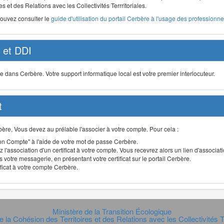
s et des Relations avec les Collectivités Terrritoriales.
pouvez consulter le
guide d'utilisation du portail Cerbère à l'usage des professionnel
et DDI
ans Cerbère. Votre support informatique local est votre premier interlocuteur.
t
Cerbère, Vous devez au prélable l'associer à votre compte. Pour cela :
n Compte" à l'aide de votre mot de passe Cerbère.
 l'association d'un certificat à votre compte. Vous recevrez alors un lien d'associa
 votre messagerie, en présentant votre certificat sur le portail Cerbère.
ificat à votre compte Cerbère.
Ministère de la Transition Écologique
e la Cohésion des Territoires et des Relations avec les Collectivités Te