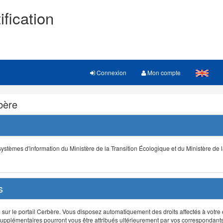
ification
Connexion
Mon compte
rbère
s systèmes d'information du Ministère de la Transition Écologique et du Ministère de 
s
r le portail Cerbère. Vous disposez automatiquement des droits affectés à votre e
ts supplémentaires pourront vous être attribués ultérieurement par vos correspondant