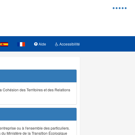
Menu
d'access
Aide
Accessibilité
la Cohésion des Territoires et des Relations
ntreprise ou à l'ensemble des particuliers.
s du Ministère de la Transition Écologique