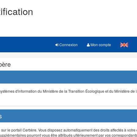
ification
Connexion
Mon compte
rbère
s systèmes d'information du Ministère de la Transition Écologique et du Ministère de 
s
r le portail Cerbère. Vous disposez automatiquement des droits affectés à votre e
ts supplémentaires pourront vous être attribués ultérieurement par vos correspondant