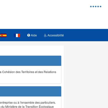
Menu
d'access
Aide
Accessibilité
la Cohésion des Territoires et des Relations
ntreprise ou à l'ensemble des particuliers.
s du Ministère de la Transition Écologique