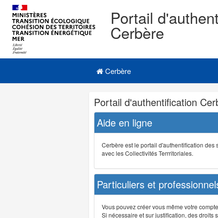
Portail d'authent
Cerbère
Navigation
Menu principal
principale
Cerbère
Navigation
Portail d'authentification Ce
et
outils
Aide en ligne
annexes
Cerbère est le portail d'authentification de
avec les Collectivités Terrritoriales.
Particuliers et professionnel
Vous pouvez créer vous même votre compte su
Si nécessaire et sur justification, des droi