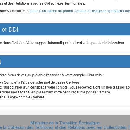
s et des Relations avec les Collectivités Terrritoriales.
pouvez consulter le
guide d'utilisation du portail Cerbère à l'usage des professionnel
et DDI
ans Cerbère. Votre support informatique local est votre premier interlocuteur.
t
Cerbère, Vous devez au prélable l'associer à votre compte. Pour cela :
n Compte" à l'aide de votre mot de passe Cerbère.
 l'association d'un certificat à votre compte. Vous recevrez alors un lien d'associa
 votre messagerie, en présentant votre certificat sur le portail Cerbère.
ificat à votre compte Cerbère.
Ministère de la Transition Écologique
e la Cohésion des Territoires et des Relations avec les Collectivités Te