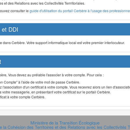
s et des Relations avec les Collectivités Terrritoriales.
pouvez consulter le
guide d'utilisation du portail Cerbère à l'usage des professionnel
et DDI
ans Cerbère. Votre support informatique local est votre premier interlocuteur.
t
Cerbère, Vous devez au prélable l'associer à votre compte. Pour cela :
n Compte" à l'aide de votre mot de passe Cerbère.
 l'association d'un certificat à votre compte. Vous recevrez alors un lien d'associa
 votre messagerie, en présentant votre certificat sur le portail Cerbère.
ificat à votre compte Cerbère.
Ministère de la Transition Écologique
e la Cohésion des Territoires et des Relations avec les Collectivités Te