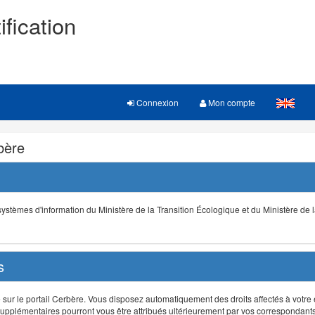
ification
Connexion
Mon compte
rbère
s systèmes d'information du Ministère de la Transition Écologique et du Ministère de 
s
r le portail Cerbère. Vous disposez automatiquement des droits affectés à votre e
ts supplémentaires pourront vous être attribués ultérieurement par vos correspondant