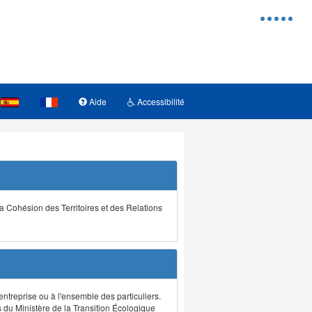
Menu
d'access
Aide
Accessibilité
la Cohésion des Territoires et des Relations
ntreprise ou à l'ensemble des particuliers.
s du Ministère de la Transition Écologique