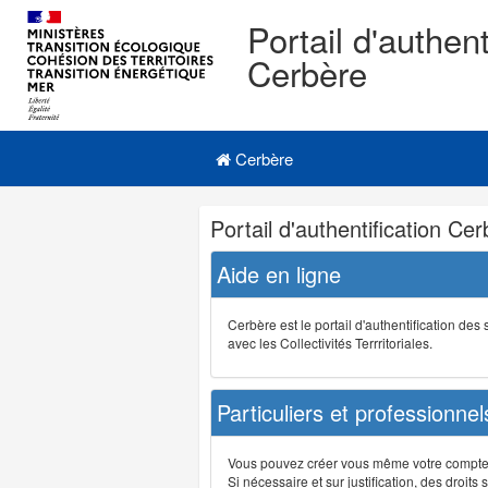
Portail d'authent
Cerbère
Navigation
Menu principal
principale
Cerbère
Navigation
Portail d'authentification Ce
et
outils
Aide en ligne
annexes
Cerbère est le portail d'authentification de
avec les Collectivités Terrritoriales.
Particuliers et professionnel
Vous pouvez créer vous même votre compte su
Si nécessaire et sur justification, des droi