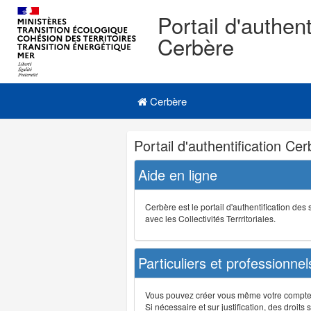
Portail d'authent
Cerbère
Navigation
Menu principal
principale
Cerbère
Navigation
Portail d'authentification Ce
et
outils
Aide en ligne
annexes
Cerbère est le portail d'authentification de
avec les Collectivités Terrritoriales.
Particuliers et professionnel
Vous pouvez créer vous même votre compte su
Si nécessaire et sur justification, des droi