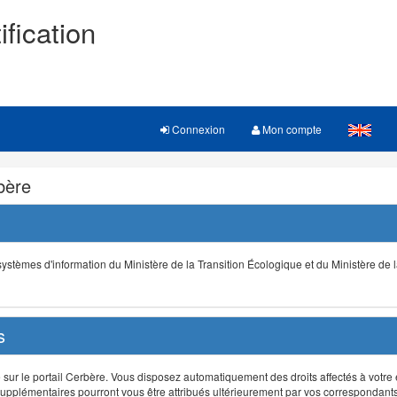
ification
Connexion
Mon compte
rbère
s systèmes d'information du Ministère de la Transition Écologique et du Ministère de 
s
r le portail Cerbère. Vous disposez automatiquement des droits affectés à votre e
ts supplémentaires pourront vous être attribués ultérieurement par vos correspondant