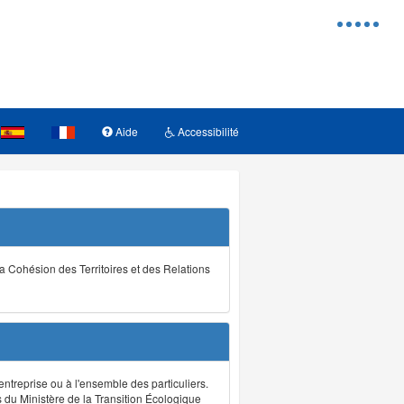
Menu
d'access
Aide
Accessibilité
la Cohésion des Territoires et des Relations
ntreprise ou à l'ensemble des particuliers.
s du Ministère de la Transition Écologique