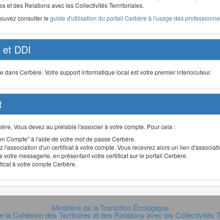
s et des Relations avec les Collectivités Terrritoriales.
pouvez consulter le
guide d'utilisation du portail Cerbère à l'usage des professionnel
et DDI
ans Cerbère. Votre support informatique local est votre premier interlocuteur.
t
Cerbère, Vous devez au prélable l'associer à votre compte. Pour cela :
n Compte" à l'aide de votre mot de passe Cerbère.
 l'association d'un certificat à votre compte. Vous recevrez alors un lien d'associa
 votre messagerie, en présentant votre certificat sur le portail Cerbère.
ificat à votre compte Cerbère.
Ministère de la Transition Écologique
e la Cohésion des Territoires et des Relations avec les Collectivités Te