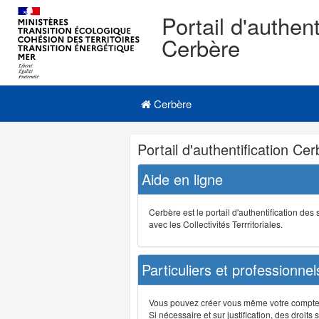
Portail d'authent
Cerbère
Navigation
Menu principal
principale
Cerbère
Navigation
Portail d'authentification Ce
et
outils
Aide en ligne
annexes
Cerbère est le portail d'authentification de
avec les Collectivités Terrritoriales.
Particuliers et professionnel
Vous pouvez créer vous même votre compte su
Si nécessaire et sur justification, des droi