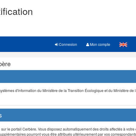
ification
Connexion
Mon compte
rbère
s systèmes d'information du Ministère de la Transition Écologique et du Ministère de 
s
r le portail Cerbère. Vous disposez automatiquement des droits affectés à votre e
ts supplémentaires pourront vous être attribués ultérieurement par vos correspondant