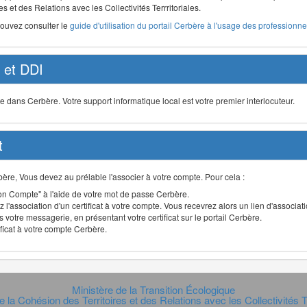
s et des Relations avec les Collectivités Terrritoriales.
pouvez consulter le
guide d'utilisation du portail Cerbère à l'usage des professionnel
et DDI
ans Cerbère. Votre support informatique local est votre premier interlocuteur.
t
Cerbère, Vous devez au prélable l'associer à votre compte. Pour cela :
n Compte" à l'aide de votre mot de passe Cerbère.
 l'association d'un certificat à votre compte. Vous recevrez alors un lien d'associa
 votre messagerie, en présentant votre certificat sur le portail Cerbère.
ificat à votre compte Cerbère.
Ministère de la Transition Écologique
e la Cohésion des Territoires et des Relations avec les Collectivités Te