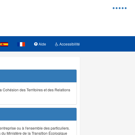
Menu
d'access
Aide
Accessibilité
la Cohésion des Territoires et des Relations
ntreprise ou à l'ensemble des particuliers.
s du Ministère de la Transition Écologique