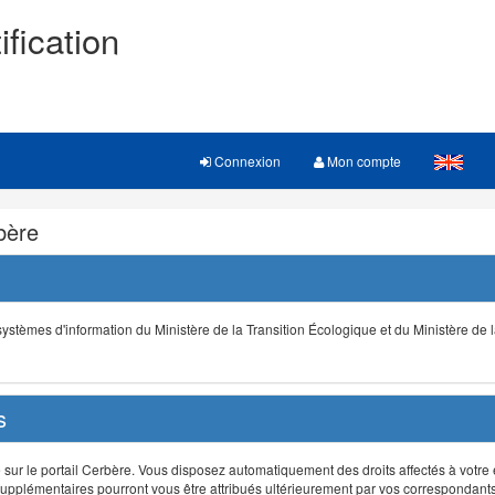
ification
Connexion
Mon compte
rbère
s systèmes d'information du Ministère de la Transition Écologique et du Ministère de 
s
r le portail Cerbère. Vous disposez automatiquement des droits affectés à votre e
ts supplémentaires pourront vous être attribués ultérieurement par vos correspondant