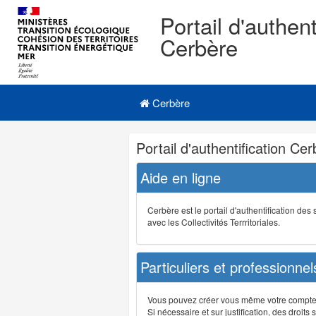
Portail d'authent
Cerbère
Navigation
Menu principal
principale
Cerbère
Navigation
Portail d'authentification Ce
et
outils
Aide en ligne
annexes
Cerbère est le portail d'authentification de
avec les Collectivités Terrritoriales.
Particuliers et professionnel
Vous pouvez créer vous même votre compte su
Si nécessaire et sur justification, des droi