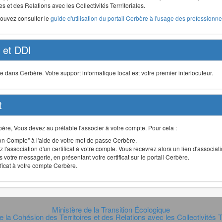
s et des Relations avec les Collectivités Terrritoriales.
pouvez consulter le
guide d'utilisation du portail Cerbère à l'usage des professionnel
et DDI
ans Cerbère. Votre support informatique local est votre premier interlocuteur.
t
Cerbère, Vous devez au prélable l'associer à votre compte. Pour cela :
n Compte" à l'aide de votre mot de passe Cerbère.
 l'association d'un certificat à votre compte. Vous recevrez alors un lien d'associa
 votre messagerie, en présentant votre certificat sur le portail Cerbère.
ificat à votre compte Cerbère.
Ministère de la Transition Écologique
e la Cohésion des Territoires et des Relations avec les Collectivités Te