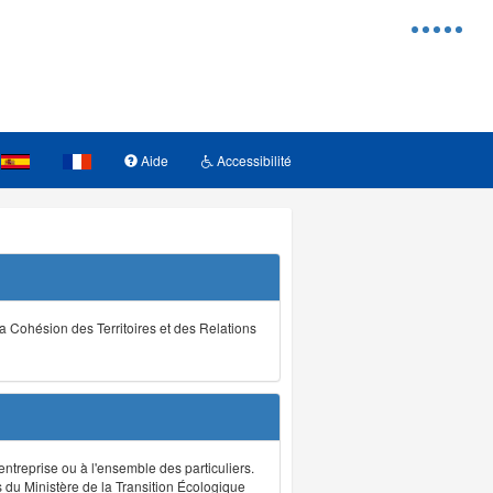
Menu
d'access
Aide
Accessibilité
la Cohésion des Territoires et des Relations
ntreprise ou à l'ensemble des particuliers.
s du Ministère de la Transition Écologique