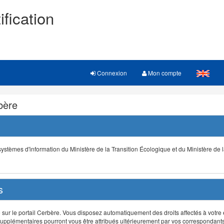
ification
Connexion
Mon compte
rbère
s systèmes d'information du Ministère de la Transition Écologique et du Ministère de 
s
r le portail Cerbère. Vous disposez automatiquement des droits affectés à votre e
ts supplémentaires pourront vous être attribués ultérieurement par vos correspondant