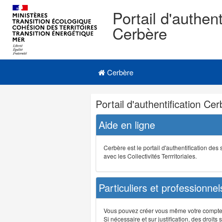
Portail d'authent
Cerbère
Navigation
Menu principal
principale
Cerbère
Navigation
Portail d'authentification Ce
et
outils
Aide en ligne
annexes
Cerbère est le portail d'authentification de
avec les Collectivités Terrritoriales.
Particuliers et professionnel
Vous pouvez créer vous même votre compte su
Si nécessaire et sur justification, des droi