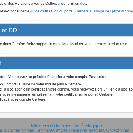
s et des Relations avec les Collectivités Terrritoriales.
pouvez consulter le
guide d'utilisation du portail Cerbère à l'usage des professionnel
et DDI
ans Cerbère. Votre support informatique local est votre premier interlocuteur.
t
Cerbère, Vous devez au prélable l'associer à votre compte. Pour cela :
n Compte" à l'aide de votre mot de passe Cerbère.
 l'association d'un certificat à votre compte. Vous recevrez alors un lien d'associa
 votre messagerie, en présentant votre certificat sur le portail Cerbère.
ificat à votre compte Cerbère.
Ministère de la Transition Écologique
e la Cohésion des Territoires et des Relations avec les Collectivités Te