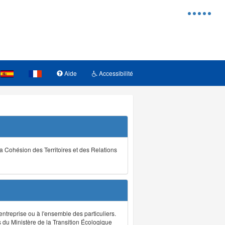
Menu
d'access
Aide
Accessibilité
la Cohésion des Territoires et des Relations
ntreprise ou à l'ensemble des particuliers.
s du Ministère de la Transition Écologique