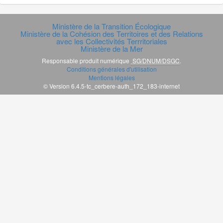
Ministère de la Transition Écologique
Ministère de la Cohésion des Territoires et des Relations
avec les Collectivités Terrritoriales
Ministère de la Mer
Responsable produit numérique
SG/DNUM/DSGC
.
Conditions générales d'utilisation
Mentions légales
© Version 6.4.5-tc_cerbere-auth_172_183-internet