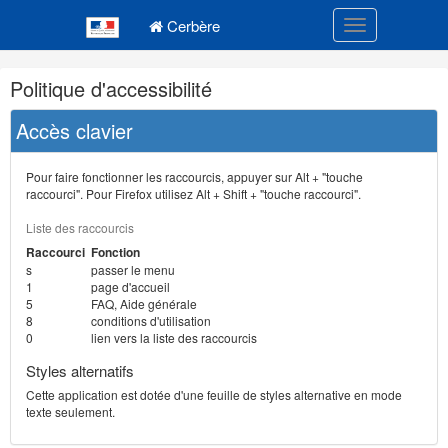
Navigation
Menu principal
principale
Cerbère
Toggle navigatio
Navigation
Politique d'accessibilité
et
outils
Accès clavier
annexes
Pour faire fonctionner les raccourcis, appuyer sur Alt + "touche
raccourci". Pour Firefox utilisez Alt + Shift + "touche raccourci".
Liste des raccourcis
Raccourci
Fonction
s
passer le menu
1
page d'accueil
5
FAQ, Aide générale
8
conditions d'utilisation
0
lien vers la liste des raccourcis
Styles alternatifs
Cette application est dotée d'une feuille de styles alternative en mode
texte seulement.