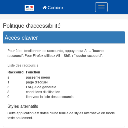
Navigation
Menu principal
principale
Cerbère
Toggle navigatio
Navigation
Politique d'accessibilité
et
outils
Accès clavier
annexes
Pour faire fonctionner les raccourcis, appuyer sur Alt + "touche
raccourci". Pour Firefox utilisez Alt + Shift + "touche raccourci".
Liste des raccourcis
Raccourci
Fonction
s
passer le menu
1
page d'accueil
5
FAQ, Aide générale
8
conditions d'utilisation
0
lien vers la liste des raccourcis
Styles alternatifs
Cette application est dotée d'une feuille de styles alternative en mode
texte seulement.