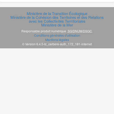
Ministère de la Transition Écologique
Ministère de la Cohésion des Territoires et des Relations
avec les Collectivités Terrritoriales
Ministère de la Mer
Responsable produit numérique
SG/DNUM/DSGC
.
Conditions générales d'utilisation
Mentions légales
© Version 6.4.5-tc_cerbere-auth_172_181-internet