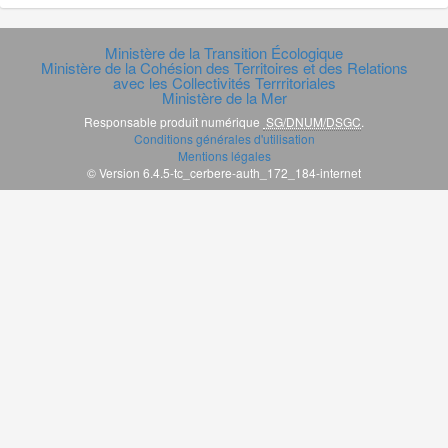
Ministère de la Transition Écologique
Ministère de la Cohésion des Territoires et des Relations
avec les Collectivités Terrritoriales
Ministère de la Mer
Responsable produit numérique
SG/DNUM/DSGC
.
Conditions générales d'utilisation
Mentions légales
© Version 6.4.5-tc_cerbere-auth_172_184-internet