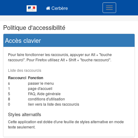
Navigation
Menu principal
principale
Cerbère
Toggle navigatio
Navigation
Politique d'accessibilité
et
outils
Accès clavier
annexes
Pour faire fonctionner les raccourcis, appuyer sur Alt + "touche
raccourci". Pour Firefox utilisez Alt + Shift + "touche raccourci".
Liste des raccourcis
Raccourci
Fonction
s
passer le menu
1
page d'accueil
5
FAQ, Aide générale
8
conditions d'utilisation
0
lien vers la liste des raccourcis
Styles alternatifs
Cette application est dotée d'une feuille de styles alternative en mode
texte seulement.