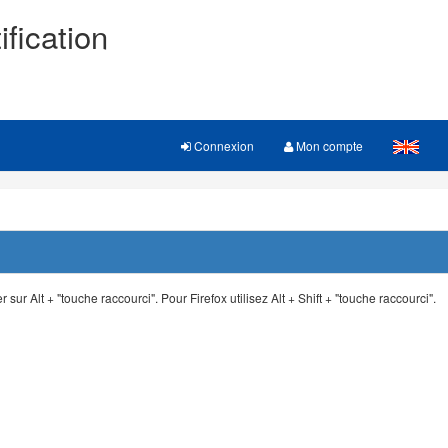
ification
Connexion
Mon compte
 sur Alt + "touche raccourci". Pour Firefox utilisez Alt + Shift + "touche raccourci".