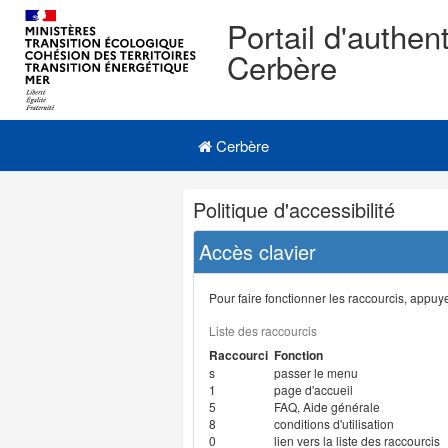
Portail d'authent
Cerbère
Navigation
Menu principal
principale
Cerbère
Navigation
Politique d'accessibilité
et
outils
Accès clavier
annexes
Pour faire fonctionner les raccourcis, appuyer
Liste des raccourcis
Raccourci
Fonction
s
passer le menu
1
page d'accueil
5
FAQ, Aide générale
8
conditions d'utilisation
0
lien vers la liste des raccourcis