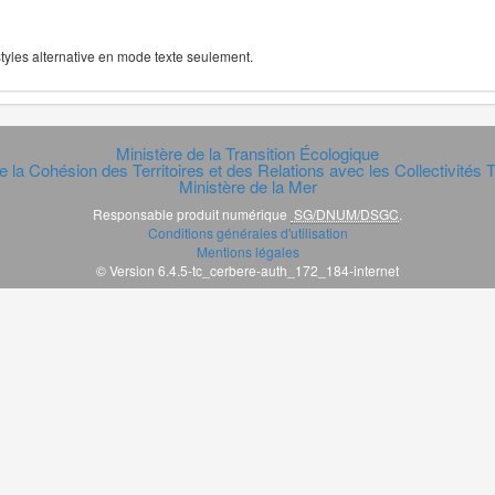
 styles alternative en mode texte seulement.
Ministère de la Transition Écologique
e la Cohésion des Territoires et des Relations avec les Collectivités Te
Ministère de la Mer
Responsable produit numérique
SG/DNUM/DSGC
.
Conditions générales d'utilisation
Mentions légales
© Version 6.4.5-tc_cerbere-auth_172_184-internet