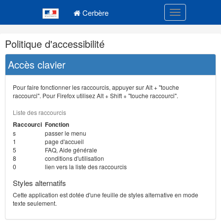
Navigation
Menu principal
principale
Cerbère
Toggle navigatio
Navigation
Politique d'accessibilité
et
outils
Accès clavier
annexes
Pour faire fonctionner les raccourcis, appuyer sur Alt + "touche
raccourci". Pour Firefox utilisez Alt + Shift + "touche raccourci".
Liste des raccourcis
Raccourci
Fonction
s
passer le menu
1
page d'accueil
5
FAQ, Aide générale
8
conditions d'utilisation
0
lien vers la liste des raccourcis
Styles alternatifs
Cette application est dotée d'une feuille de styles alternative en mode
texte seulement.