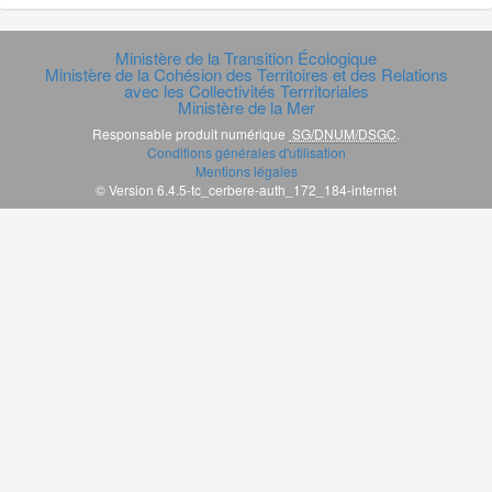
Ministère de la Transition Écologique
Ministère de la Cohésion des Territoires et des Relations
avec les Collectivités Terrritoriales
Ministère de la Mer
Responsable produit numérique
SG/DNUM/DSGC
.
Conditions générales d'utilisation
Mentions légales
© Version 6.4.5-tc_cerbere-auth_172_184-internet