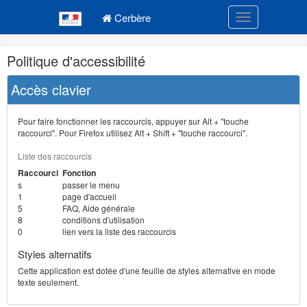
Navigation
Menu principal
principale
Cerbère
Toggle navigatio
Navigation
Politique d'accessibilité
et
outils
Accès clavier
annexes
Pour faire fonctionner les raccourcis, appuyer sur Alt + "touche
raccourci". Pour Firefox utilisez Alt + Shift + "touche raccourci".
Liste des raccourcis
Raccourci
Fonction
s
passer le menu
1
page d'accueil
5
FAQ, Aide générale
8
conditions d'utilisation
0
lien vers la liste des raccourcis
Styles alternatifs
Cette application est dotée d'une feuille de styles alternative en mode
texte seulement.