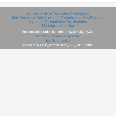
Ministère de la Transition Écologique
Ministère de la Cohésion des Territoires et des Relations
avec les Collectivités Terrritoriales
Ministère de la Mer
Responsable produit numérique
SG/DNUM/DSGC
.
Conditions générales d'utilisation
Mentions légales
© Version 6.4.5-tc_cerbere-auth_172_181-internet