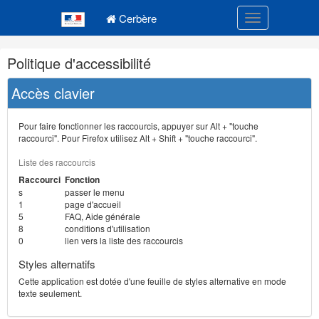
Navigation
Menu principal
principale
Cerbère
Toggle navigatio
Navigation
Politique d'accessibilité
et
outils
Accès clavier
annexes
Pour faire fonctionner les raccourcis, appuyer sur Alt + "touche
raccourci". Pour Firefox utilisez Alt + Shift + "touche raccourci".
Liste des raccourcis
Raccourci
Fonction
s
passer le menu
1
page d'accueil
5
FAQ, Aide générale
8
conditions d'utilisation
0
lien vers la liste des raccourcis
Styles alternatifs
Cette application est dotée d'une feuille de styles alternative en mode
texte seulement.