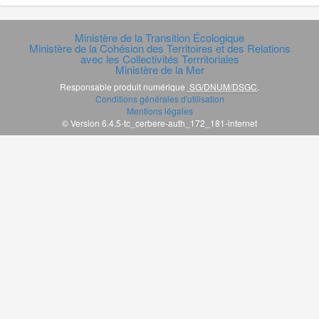
Ministère de la Transition Écologique
Ministère de la Cohésion des Territoires et des Relations
avec les Collectivités Terrritoriales
Ministère de la Mer
Responsable produit numérique
SG/DNUM/DSGC
.
Conditions générales d'utilisation
Mentions légales
© Version 6.4.5-tc_cerbere-auth_172_181-internet