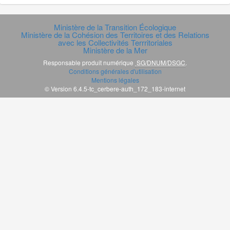
Ministère de la Transition Écologique
Ministère de la Cohésion des Territoires et des Relations
avec les Collectivités Terrritoriales
Ministère de la Mer
Responsable produit numérique
SG/DNUM/DSGC
.
Conditions générales d'utilisation
Mentions légales
© Version 6.4.5-tc_cerbere-auth_172_183-internet