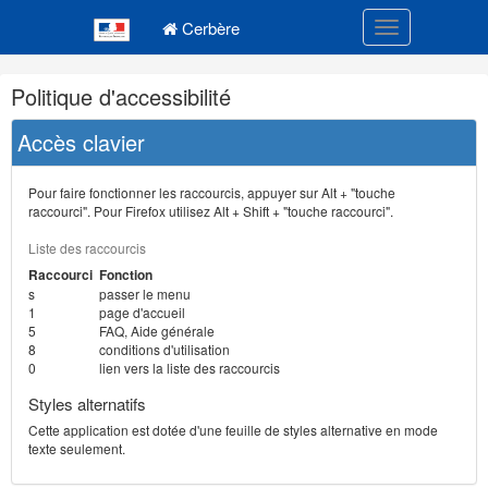
Navigation
Menu principal
principale
Cerbère
Toggle navigatio
Navigation
Politique d'accessibilité
et
outils
Accès clavier
annexes
Pour faire fonctionner les raccourcis, appuyer sur Alt + "touche
raccourci". Pour Firefox utilisez Alt + Shift + "touche raccourci".
Liste des raccourcis
Raccourci
Fonction
s
passer le menu
1
page d'accueil
5
FAQ, Aide générale
8
conditions d'utilisation
0
lien vers la liste des raccourcis
Styles alternatifs
Cette application est dotée d'une feuille de styles alternative en mode
texte seulement.